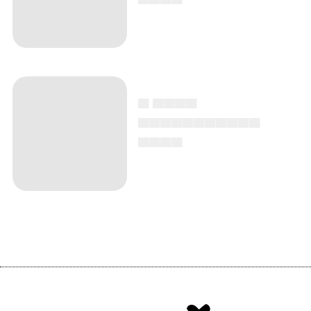
▄ ▄▄▄▄
▄▄▄▄▄▄▄▄▄▄▄
▄▄▄▄