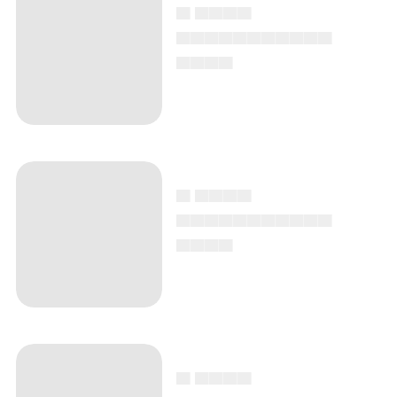
▄ ▄▄▄▄
▄▄▄▄▄▄▄▄▄▄▄
▄▄▄▄
▄ ▄▄▄▄
▄▄▄▄▄▄▄▄▄▄▄
▄▄▄▄
▄ ▄▄▄▄
▄▄▄▄▄▄▄▄▄▄▄