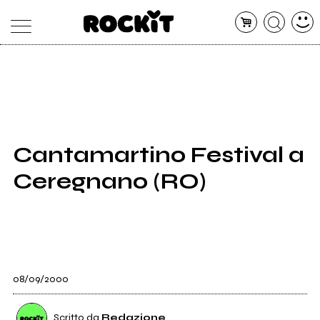
MAGAZINE
DATABASE
ARTICOLI
CONCERTI
ARTISTI
SHOP
Cantamartino Festival a
RADIO
Ceregnano (RO)
08/09/2000
Scritto da
Redazione