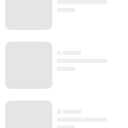
▄▄▄▄
▄ ▄▄▄▄
▄▄▄▄▄▄▄▄▄▄▄
▄▄▄▄
▄ ▄▄▄▄
▄▄▄▄▄▄▄▄▄▄▄
▄▄▄▄