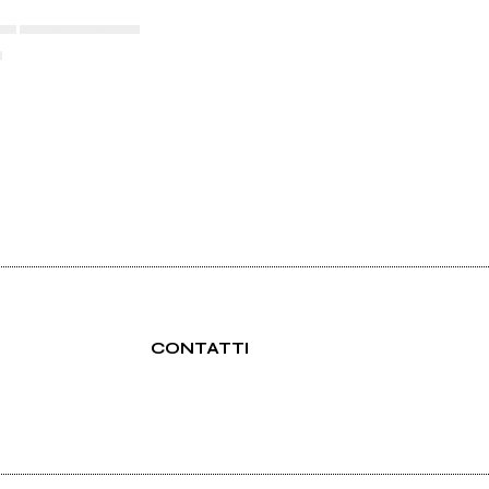
▄▄ ▄▄▄▄▄▄▄▄▄▄▄
▄
CONTATTI