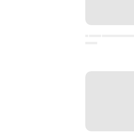
▄ ▄▄▄▄ ▄▄▄▄▄▄▄▄▄▄
▄▄▄▄