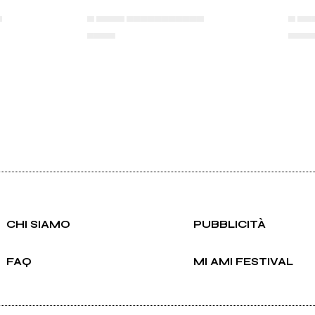
▄
▄ ▄▄▄▄ ▄▄▄▄▄▄▄▄▄▄▄
▄ ▄▄
▄▄▄▄
▄▄▄
CHI SIAMO
PUBBLICITÀ
FAQ
MI AMI FESTIVAL