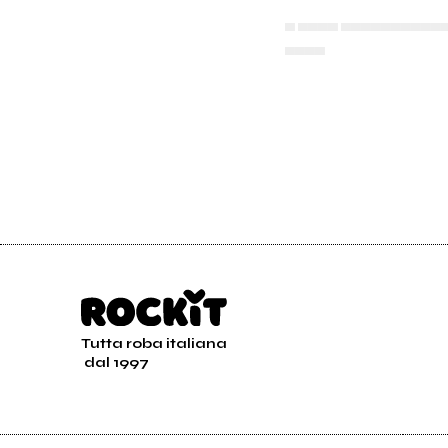
▄ ▄▄▄▄ ▄▄▄▄▄▄▄▄▄▄
▄▄▄▄
Tutta roba italiana
dal 1997