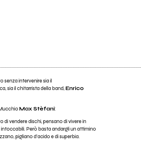
 senza intervenire sia il
a, sia il chitarrista della band,
Enrico
 Mucchio
Max Stèfani
:
tto di vendere dischi, pensano di vivere in
 intoccabili. Però basta andargli un attimino
zano, pigliano d'acido e di superbia.