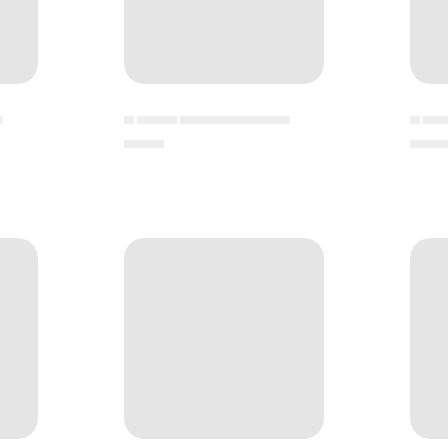
▄
▄ ▄▄▄▄ ▄▄▄▄▄▄▄▄▄▄▄
▄ ▄▄
▄▄▄▄
▄▄▄