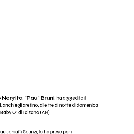
o
Negrita
,
"Pau" Bruni
, ha aggredito il
i
, anch'egli aretino, alle tre di notte di domenica
"Baby O" di Talzano (AR).
ue schiaffi Scanzi, lo ha preso per i