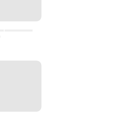
▄▄ ▄▄▄▄▄▄▄▄▄▄▄
▄