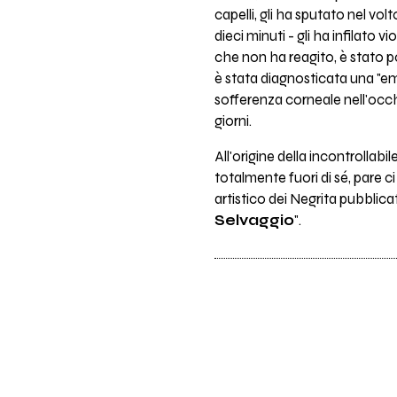
capelli, gli ha sputato nel vol
dieci minuti - gli ha infilato 
che non ha reagito, è stato p
è stata diagnosticata una "e
sofferenza corneale nell'occh
giorni.
All'origine della incontrollabi
totalmente fuori di sé, pare ci
artistico dei Negrita pubblica
Selvaggio
".