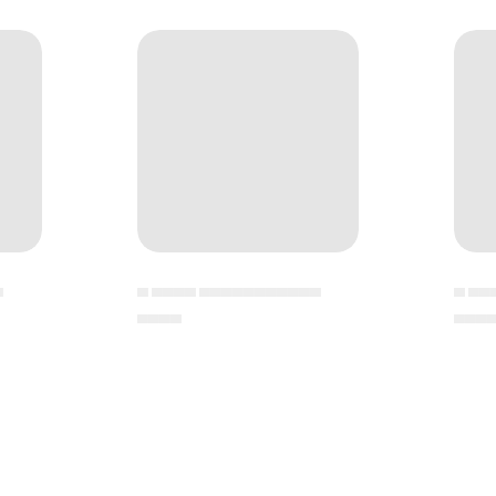
▄
▄ ▄▄▄▄ ▄▄▄▄▄▄▄▄▄▄▄
▄ ▄▄
▄▄▄▄
▄▄▄