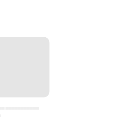
▄▄ ▄▄▄▄▄▄▄▄▄▄▄
▄