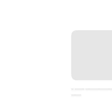
▄ ▄▄▄▄ ▄▄▄▄▄▄▄▄▄▄
▄▄▄▄