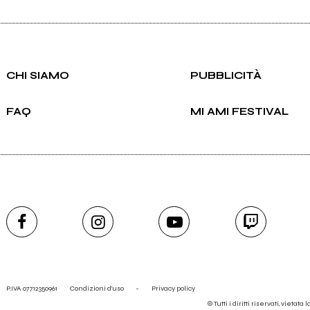
CHI SIAMO
PUBBLICITÀ
FAQ
MI AMI FESTIVAL
P.IVA 07712350961
Condizioni d'uso
-
Privacy policy
© Tutti i diritti riservati, vietata