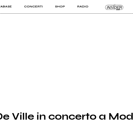
TABASE
CONCERTI
SHOP
RADIO
KIT PRO
ISTI
VIZI
e Ville in concerto a Mo