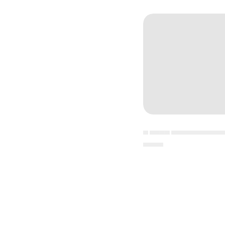
▄ ▄▄▄▄ ▄▄▄▄▄▄▄▄▄▄
▄▄▄▄