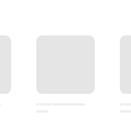
▄
▄ ▄▄▄▄ ▄▄▄▄▄▄▄▄▄▄▄
▄ ▄▄
▄▄▄▄
▄▄▄