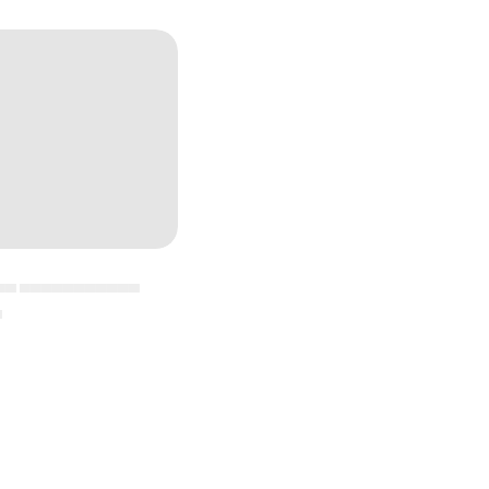
▄▄ ▄▄▄▄▄▄▄▄▄▄▄
▄