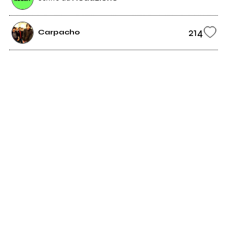
214
Carpacho