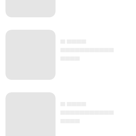
▄ ▄▄▄▄
▄▄▄▄▄▄▄▄▄▄▄
▄▄▄▄
▄ ▄▄▄▄
▄▄▄▄▄▄▄▄▄▄▄
▄▄▄▄