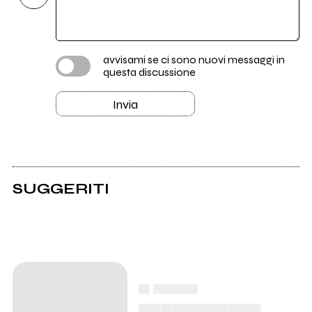
avvisami se ci sono nuovi messaggi in
questa discussione
Invia
SUGGERITI
▄ ▄▄▄▄
▄▄▄▄▄▄▄▄▄▄▄