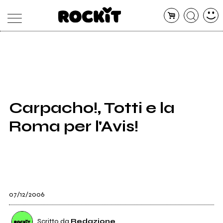
MAGAZINE
DATABASE
ARTICOLI
CONCERTI
ARTISTI
SHOP
Carpacho!, Totti e la
RADIO
Roma per l'Avis!
07/12/2006
Scritto da
Redazione