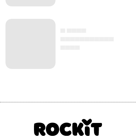
▄ ▄▄▄▄
▄▄▄▄▄▄▄▄▄▄▄
▄▄▄▄