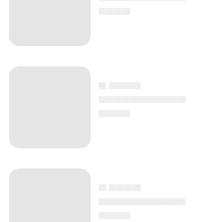
▄▄▄▄
▄ ▄▄▄▄
▄▄▄▄▄▄▄▄▄▄▄
▄▄▄▄
▄ ▄▄▄▄
▄▄▄▄▄▄▄▄▄▄▄
▄▄▄▄