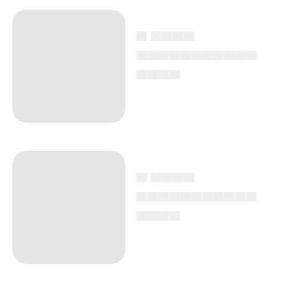
▄ ▄▄▄▄
▄▄▄▄▄▄▄▄▄▄▄
▄▄▄▄
▄ ▄▄▄▄
▄▄▄▄▄▄▄▄▄▄▄
▄▄▄▄