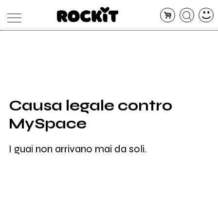
MAGAZINE
DATABASE
ARTICOLI
CONCERTI
ARTISTI
SHOP
Causa legale contro
RADIO
MySpace
I guai non arrivano mai da soli.