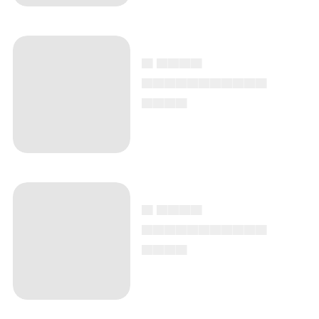
▄ ▄▄▄▄
▄▄▄▄▄▄▄▄▄▄▄
▄▄▄▄
▄ ▄▄▄▄
▄▄▄▄▄▄▄▄▄▄▄
▄▄▄▄