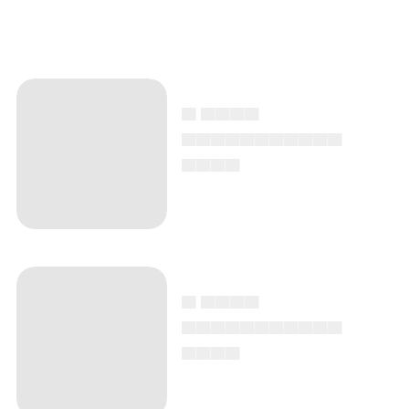
▄ ▄▄▄▄
▄▄▄▄▄▄▄▄▄▄▄
▄▄▄▄
▄ ▄▄▄▄
▄▄▄▄▄▄▄▄▄▄▄
▄▄▄▄