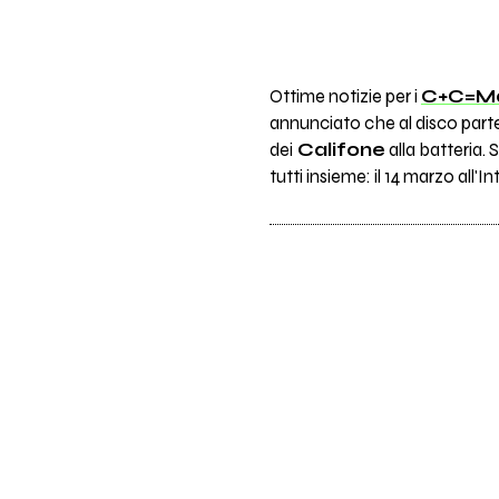
Ottime notizie per i
C+C=Ma
annunciato che al disco part
dei
Califone
alla batteria. 
tutti insieme: il 14 marzo all'