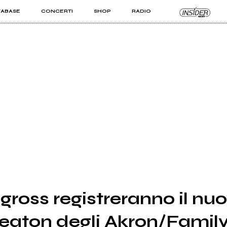
TABASE
CONCERTI
SHOP
RADIO
KIT PRO
ISTI
VIZI
ross registreranno il nu
Seaton degli Akron/Famil