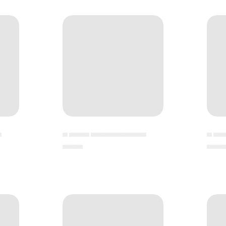
▄
▄ ▄▄▄▄ ▄▄▄▄▄▄▄▄▄▄▄
▄ ▄▄
▄▄▄▄
▄▄▄