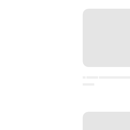
▄ ▄▄▄▄ ▄▄▄▄▄▄▄▄▄▄
▄▄▄▄