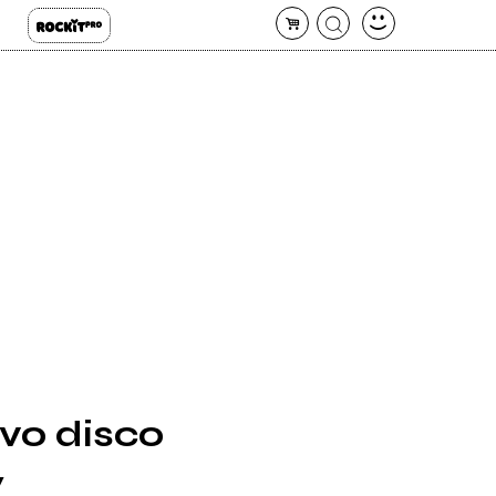
ovo disco
y