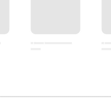
▄
▄ ▄▄▄▄ ▄▄▄▄▄▄▄▄▄▄▄
▄ ▄▄
▄▄▄▄
▄▄▄