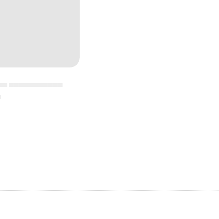
▄▄ ▄▄▄▄▄▄▄▄▄▄▄
▄