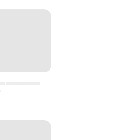
▄▄ ▄▄▄▄▄▄▄▄▄▄▄
▄