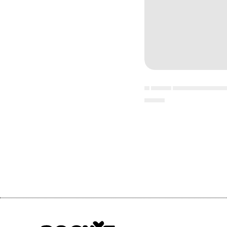
▄ ▄▄▄▄ ▄▄▄▄▄▄▄▄▄▄
▄▄▄▄