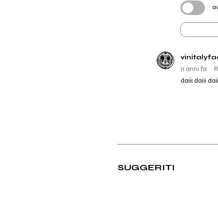
a
vinitalyf
11 anni fa
R
daiii daiii d
SUGGERITI