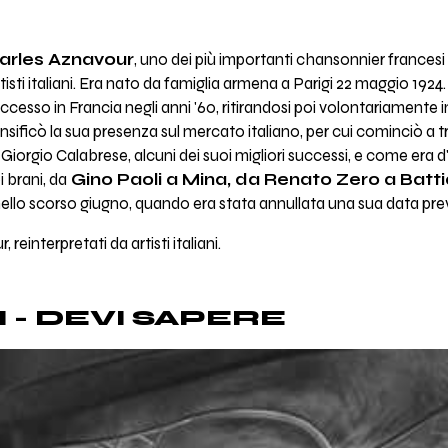
arles Aznavour
, uno dei più importanti chansonnier frances
rtisti italiani. Era nato da famiglia armena a Parigi 22 maggio 1924
esso in Francia negli anni '60, ritirandosi poi volontariamente in 
nsificò la sua presenza sul mercato italiano, per cui cominciò a tra
 Giorgio Calabrese, alcuni dei suoi migliori successi, e come era d
oi brani, da
Gino Paoli a Mina, da Renato Zero a Batt
ello scorso giugno, quando era stata annullata una sua data pre
reinterpretati da artisti italiani.
 - DEVI SAPERE