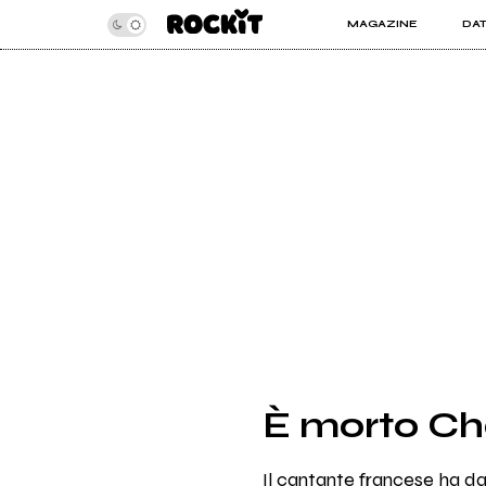
MAGAZINE
DA
INSIDER
ROC
ARTICOLI
ART
RECENSIONI
SER
VIDEO
È morto Ch
Il cantante francese ha dat