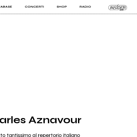
TABASE
CONCERTI
SHOP
RADIO
KIT PRO
ISTI
VIZI
arles Aznavour
o tantissimo al repertorio italiano