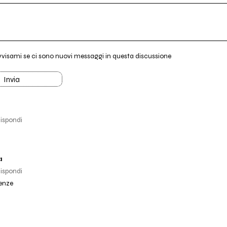
vvisami se ci sono nuovi messaggi in questa discussione
Invia
ispondi
a
ispondi
renze