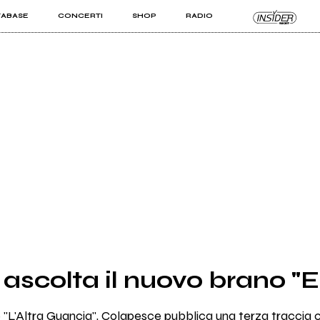
TABASE
CONCERTI
SHOP
RADIO
KIT PRO
ISTI
VIZI
ascolta il nuovo brano "
e "L'Altra Guancia", Colapesce pubblica una terza traccia 