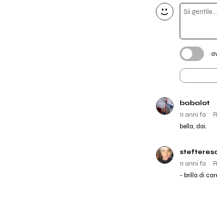
a
babalot
11 anni fa
R
bella, dai.
stefteres
11 anni fa
R
- brilla di ca