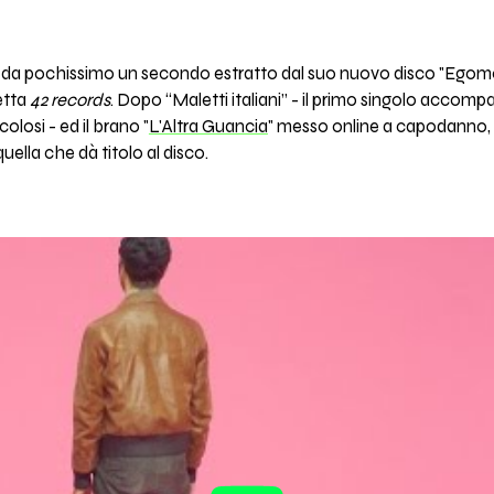
da pochissimo un secondo estratto dal suo nuovo disco "Egomost
etta
42 records
. Dopo “Maletti italiani” - il primo singolo accomp
olosi - ed il brano "
L'Altra Guancia
" messo online a capodanno, 
uella che dà titolo al disco.