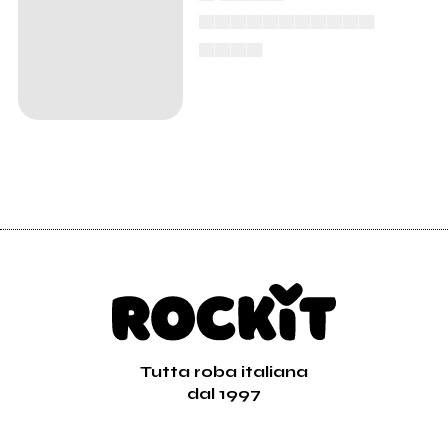
▄▄▄▄▄▄▄▄▄▄▄
▄▄▄▄
Tutta roba italiana
dal 1997