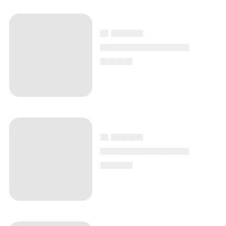
▄ ▄▄▄▄
▄▄▄▄▄▄▄▄▄▄▄
▄▄▄▄
▄ ▄▄▄▄
▄▄▄▄▄▄▄▄▄▄▄
▄▄▄▄