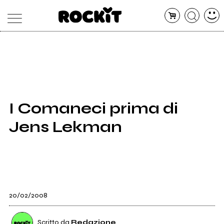
MAGAZINE
DATABASE
ARTICOLI
CONCERTI
ARTISTI
SHOP
I Comaneci prima di
RADIO
Jens Lekman
20/02/2008
Scritto da
Redazione