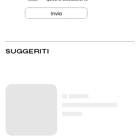
Invia
SUGGERITI
▄ ▄▄▄▄
▄▄▄▄▄▄▄▄▄▄▄
▄▄▄▄