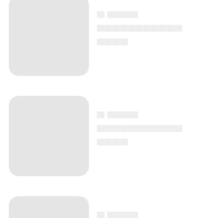
▄ ▄▄▄▄
▄▄▄▄▄▄▄▄▄▄▄
▄▄▄▄
▄ ▄▄▄▄
▄▄▄▄▄▄▄▄▄▄▄
▄▄▄▄
▄ ▄▄▄▄