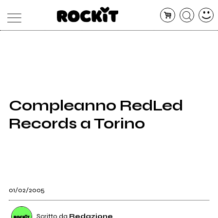
MAGAZINE
DATABASE
ARTICOLI
CONCERTI
ARTISTI
SHOP
Compleanno RedLed
RADIO
Records a Torino
01/02/2005
Scritto da
Redazione