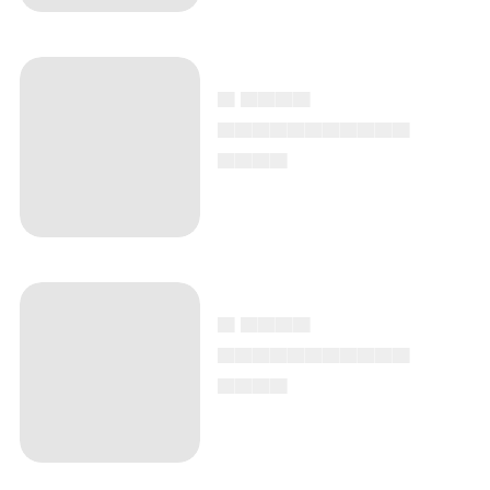
▄ ▄▄▄▄
▄▄▄▄▄▄▄▄▄▄▄
▄▄▄▄
▄ ▄▄▄▄
▄▄▄▄▄▄▄▄▄▄▄
▄▄▄▄