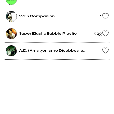
1
Wah Companion
293
Super Elastic Bubble Plastic
1
A.D. (Antagonismo Disobbediente)