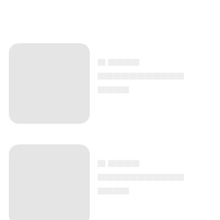
▄ ▄▄▄▄
▄▄▄▄▄▄▄▄▄▄▄
▄▄▄▄
▄ ▄▄▄▄
▄▄▄▄▄▄▄▄▄▄▄
▄▄▄▄