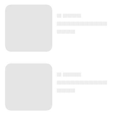
▄ ▄▄▄▄
▄▄▄▄▄▄▄▄▄▄▄
▄▄▄▄
▄ ▄▄▄▄
▄▄▄▄▄▄▄▄▄▄▄
▄▄▄▄