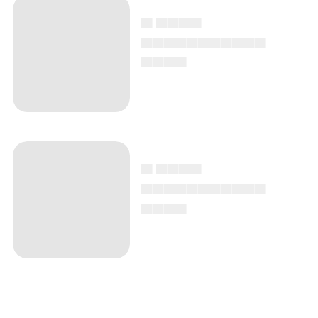
▄ ▄▄▄▄
▄▄▄▄▄▄▄▄▄▄▄
▄▄▄▄
▄ ▄▄▄▄
▄▄▄▄▄▄▄▄▄▄▄
▄▄▄▄