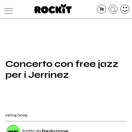
MAGAZINE
DATABASE
ARTICOLI
CONCERTI
ARTISTI
SHOP
Concerto con free jazz
RADIO
per i Jerrinez
29/04/2005
Scritto da
Redazione