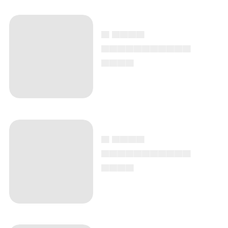
▄ ▄▄▄▄
▄▄▄▄▄▄▄▄▄▄▄
▄▄▄▄
▄ ▄▄▄▄
▄▄▄▄▄▄▄▄▄▄▄
▄▄▄▄