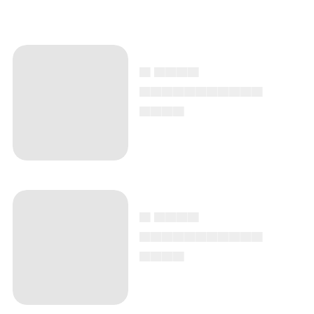
▄ ▄▄▄▄
▄▄▄▄▄▄▄▄▄▄▄
▄▄▄▄
▄ ▄▄▄▄
▄▄▄▄▄▄▄▄▄▄▄
▄▄▄▄