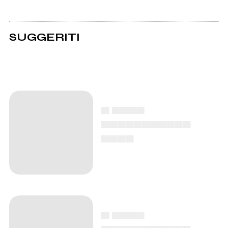
SUGGERITI
▄ ▄▄▄▄
▄▄▄▄▄▄▄▄▄▄▄
▄▄▄▄
▄ ▄▄▄▄
▄▄▄▄▄▄▄▄▄▄▄