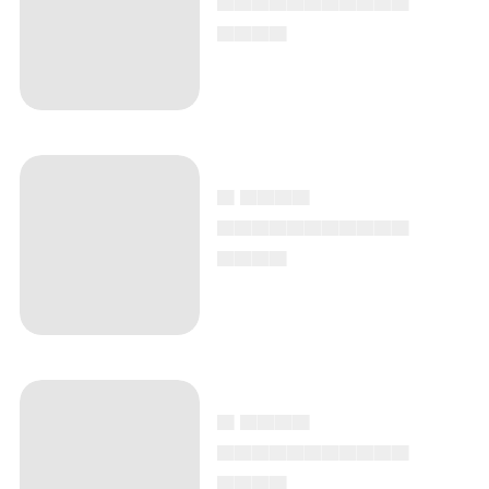
▄▄▄▄
▄ ▄▄▄▄
▄▄▄▄▄▄▄▄▄▄▄
▄▄▄▄
▄ ▄▄▄▄
▄▄▄▄▄▄▄▄▄▄▄
▄▄▄▄