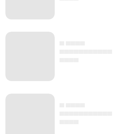
▄ ▄▄▄▄
▄▄▄▄▄▄▄▄▄▄▄
▄▄▄▄
▄ ▄▄▄▄
▄▄▄▄▄▄▄▄▄▄▄
▄▄▄▄