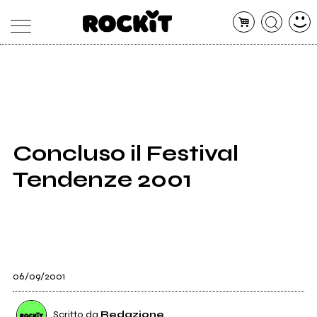
MAGAZINE
DATABASE
ARTICOLI
CONCERTI
ARTISTI
SHOP
Concluso il Festival
RADIO
Tendenze 2001
06/09/2001
Scritto da
Redazione