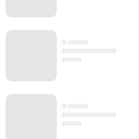
▄ ▄▄▄▄
▄▄▄▄▄▄▄▄▄▄▄
▄▄▄▄
▄ ▄▄▄▄
▄▄▄▄▄▄▄▄▄▄▄
▄▄▄▄