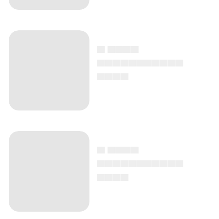
▄ ▄▄▄▄
▄▄▄▄▄▄▄▄▄▄▄
▄▄▄▄
▄ ▄▄▄▄
▄▄▄▄▄▄▄▄▄▄▄
▄▄▄▄