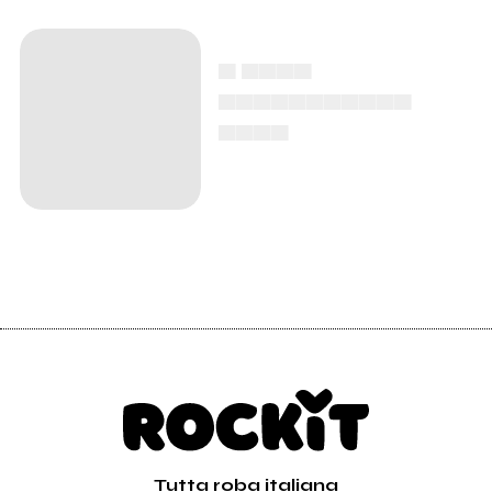
▄ ▄▄▄▄
▄▄▄▄▄▄▄▄▄▄▄
▄▄▄▄
Tutta roba italiana