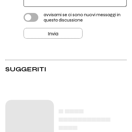
avvisami se ci sono nuovi messaggi in
questa discussione
Invia
SUGGERITI
▄ ▄▄▄▄
▄▄▄▄▄▄▄▄▄▄▄
▄▄▄▄