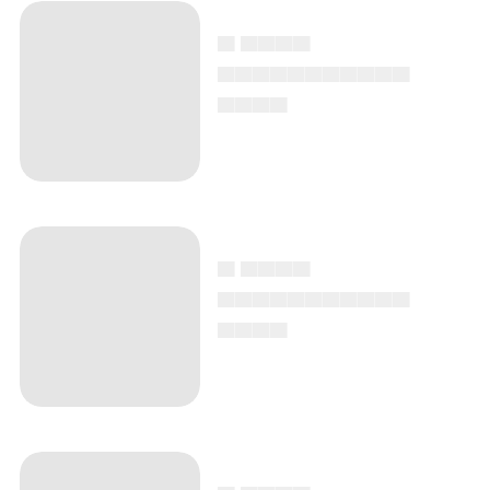
▄ ▄▄▄▄
▄▄▄▄▄▄▄▄▄▄▄
▄▄▄▄
▄ ▄▄▄▄
▄▄▄▄▄▄▄▄▄▄▄
▄▄▄▄
▄ ▄▄▄▄