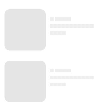
▄ ▄▄▄▄
▄▄▄▄▄▄▄▄▄▄▄
▄▄▄▄
▄ ▄▄▄▄
▄▄▄▄▄▄▄▄▄▄▄
▄▄▄▄