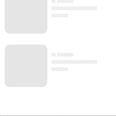
▄▄▄▄▄▄▄▄▄▄▄
▄▄▄▄
▄ ▄▄▄▄
▄▄▄▄▄▄▄▄▄▄▄
▄▄▄▄