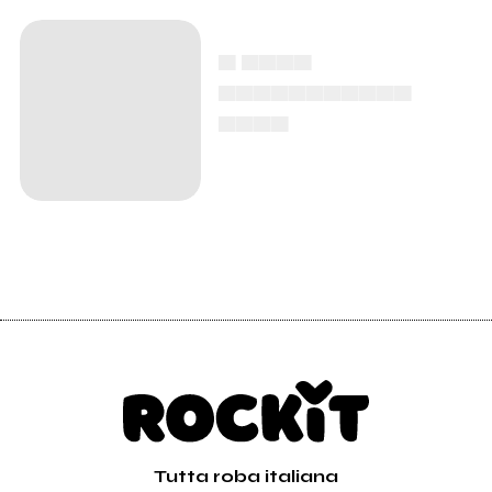
▄ ▄▄▄▄
▄▄▄▄▄▄▄▄▄▄▄
▄▄▄▄
Tutta roba italiana