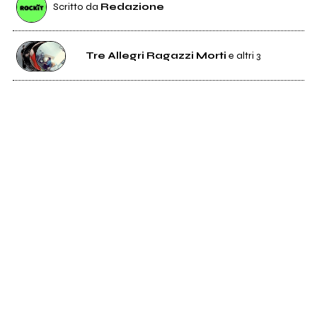
Scritto da
Redazione
Tre Allegri Ragazzi Morti
e altri 3
1K
Tre Allegri Ragazzi Morti
5
Giuda
1K
Caparezza
23
Edipo