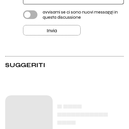
avvisami se ci sono nuovi messaggi in
questa discussione
Invia
SUGGERITI
▄ ▄▄▄▄
▄▄▄▄▄▄▄▄▄▄▄
▄▄▄▄