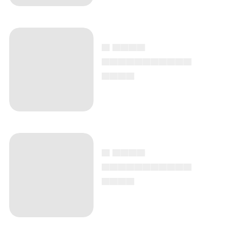
▄ ▄▄▄▄
▄▄▄▄▄▄▄▄▄▄▄
▄▄▄▄
▄ ▄▄▄▄
▄▄▄▄▄▄▄▄▄▄▄
▄▄▄▄