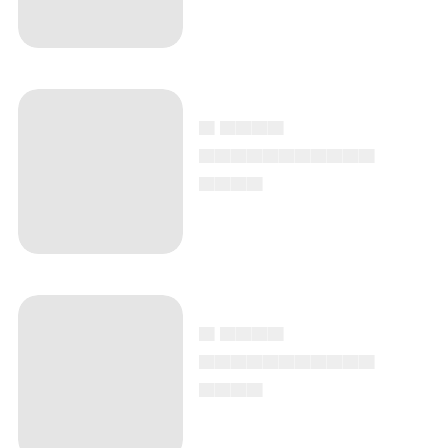
▄ ▄▄▄▄
▄▄▄▄▄▄▄▄▄▄▄
▄▄▄▄
▄ ▄▄▄▄
▄▄▄▄▄▄▄▄▄▄▄
▄▄▄▄