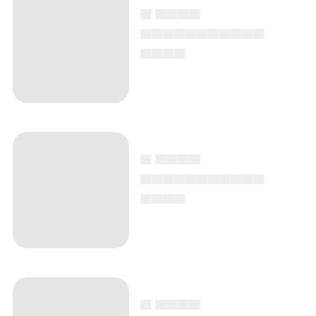
▄ ▄▄▄▄
▄▄▄▄▄▄▄▄▄▄▄
▄▄▄▄
▄ ▄▄▄▄
▄▄▄▄▄▄▄▄▄▄▄
▄▄▄▄
▄ ▄▄▄▄