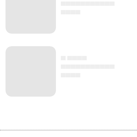
▄▄▄▄▄▄▄▄▄▄▄
▄▄▄▄
▄ ▄▄▄▄
▄▄▄▄▄▄▄▄▄▄▄
▄▄▄▄