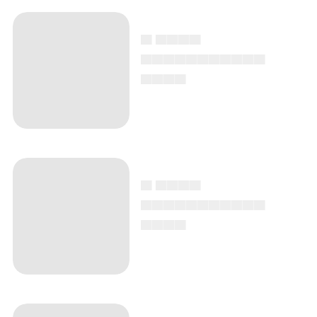
▄ ▄▄▄▄
▄▄▄▄▄▄▄▄▄▄▄
▄▄▄▄
▄ ▄▄▄▄
▄▄▄▄▄▄▄▄▄▄▄
▄▄▄▄