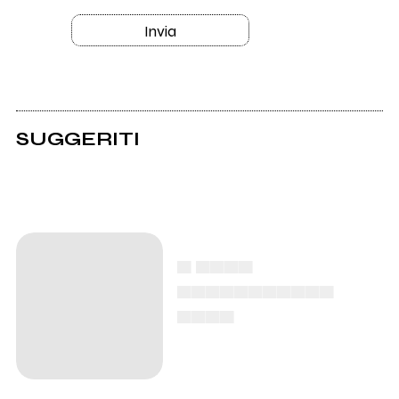
Invia
SUGGERITI
▄ ▄▄▄▄
▄▄▄▄▄▄▄▄▄▄▄
▄▄▄▄