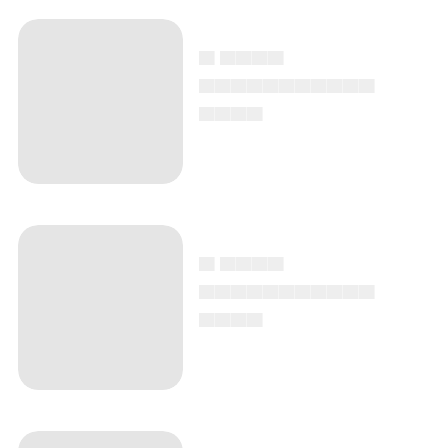
▄ ▄▄▄▄
▄▄▄▄▄▄▄▄▄▄▄
▄▄▄▄
▄ ▄▄▄▄
▄▄▄▄▄▄▄▄▄▄▄
▄▄▄▄