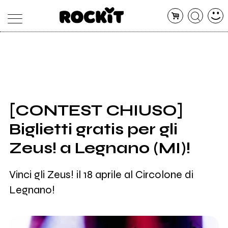
MAGAZINE
DATABASE
ARTICOLI
CONCERTI
ARTISTI
SHOP
[CONTEST CHIUSO]
RADIO
Biglietti gratis per gli
Zeus! a Legnano (MI)!
Vinci gli Zeus! il 18 aprile al Circolone di
Legnano!