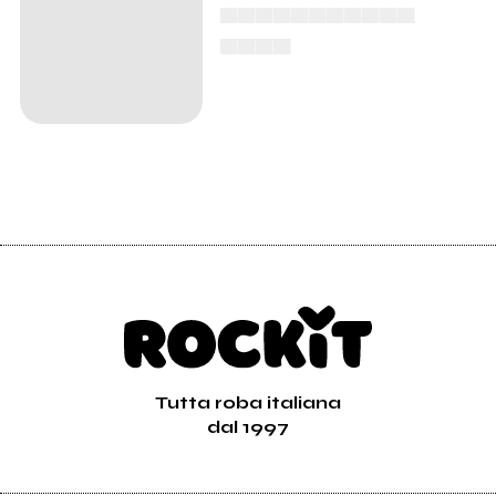
▄▄▄▄▄▄▄▄▄▄▄
▄▄▄▄
Tutta roba italiana
dal 1997