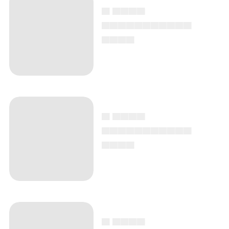
▄ ▄▄▄▄
▄▄▄▄▄▄▄▄▄▄▄
▄▄▄▄
▄ ▄▄▄▄
▄▄▄▄▄▄▄▄▄▄▄
▄▄▄▄
▄ ▄▄▄▄