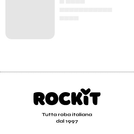
▄▄▄▄▄▄▄▄▄▄▄
▄▄▄▄
Tutta roba italiana
dal 1997