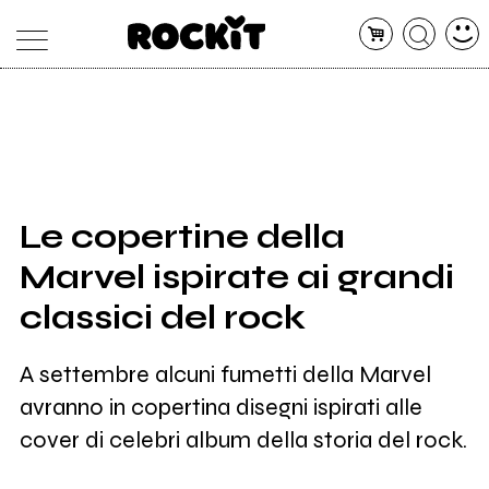
MAGAZINE
DATABASE
ARTICOLI
CONCERTI
ARTISTI
SHOP
Le copertine della
RADIO
Marvel ispirate ai grandi
classici del rock
A settembre alcuni fumetti della Marvel
avranno in copertina disegni ispirati alle
cover di celebri album della storia del rock.