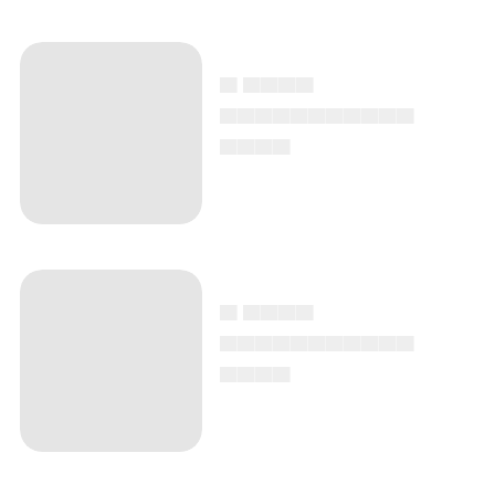
▄ ▄▄▄▄
▄▄▄▄▄▄▄▄▄▄▄
▄▄▄▄
▄ ▄▄▄▄
▄▄▄▄▄▄▄▄▄▄▄
▄▄▄▄