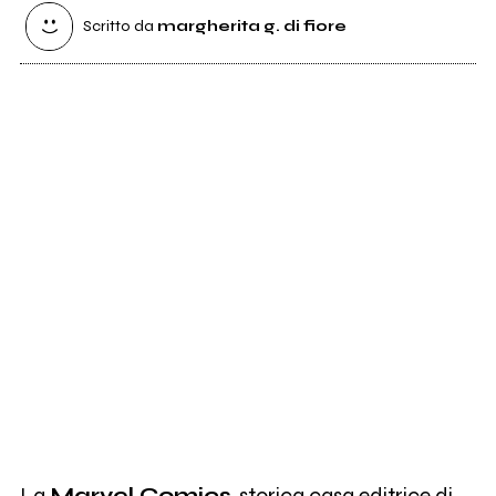
Scritto da
margherita g. di fiore
La
Marvel Comics
, storica casa editrice di