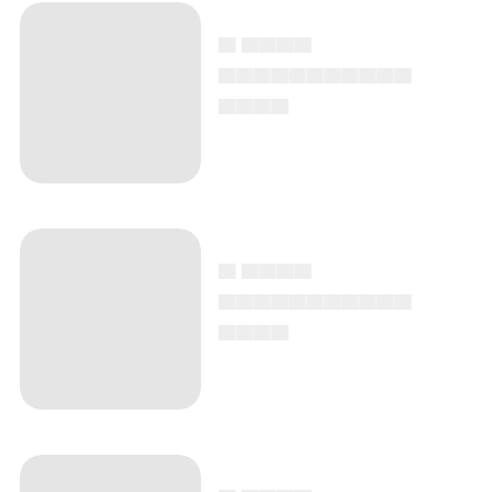
▄ ▄▄▄▄
▄▄▄▄▄▄▄▄▄▄▄
▄▄▄▄
▄ ▄▄▄▄
▄▄▄▄▄▄▄▄▄▄▄
▄▄▄▄
▄ ▄▄▄▄