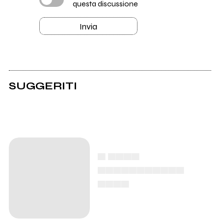
questa discussione
Invia
SUGGERITI
▄ ▄▄▄▄
▄▄▄▄▄▄▄▄▄▄▄
▄▄▄▄