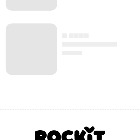
▄ ▄▄▄▄
▄▄▄▄▄▄▄▄▄▄▄
▄▄▄▄