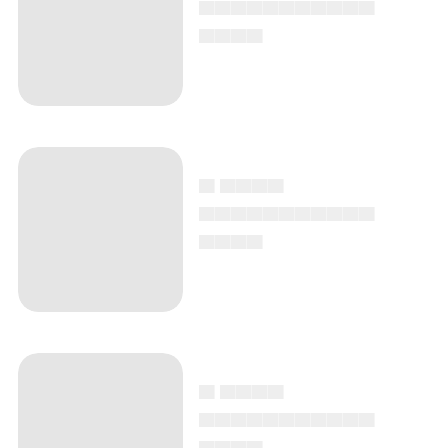
▄▄▄▄▄▄▄▄▄▄▄
▄▄▄▄
▄ ▄▄▄▄
▄▄▄▄▄▄▄▄▄▄▄
▄▄▄▄
▄ ▄▄▄▄
▄▄▄▄▄▄▄▄▄▄▄
▄▄▄▄