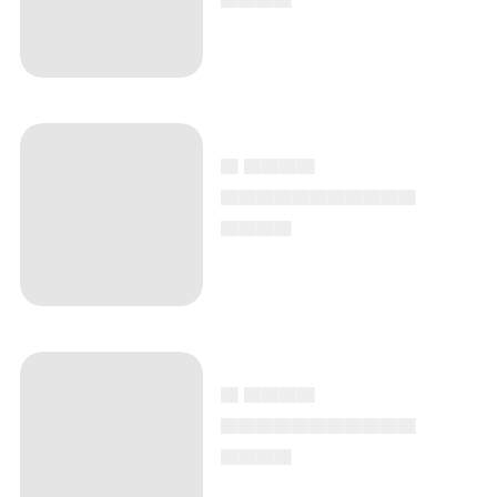
▄ ▄▄▄▄
▄▄▄▄▄▄▄▄▄▄▄
▄▄▄▄
▄ ▄▄▄▄
▄▄▄▄▄▄▄▄▄▄▄
▄▄▄▄