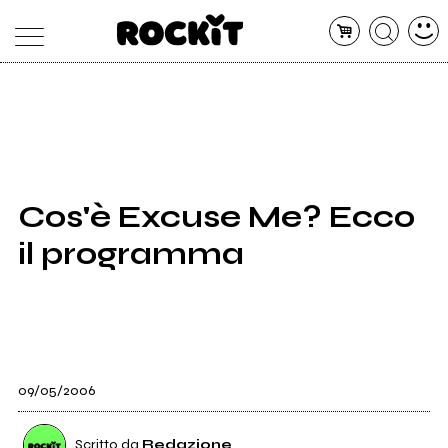
MAGAZINE
DATABASE
ARTICOLI
CONCERTI
ARTISTI
SHOP
Cos'è Excuse Me? Ecco
RADIO
il programma
09/05/2006
Scritto da
Redazione