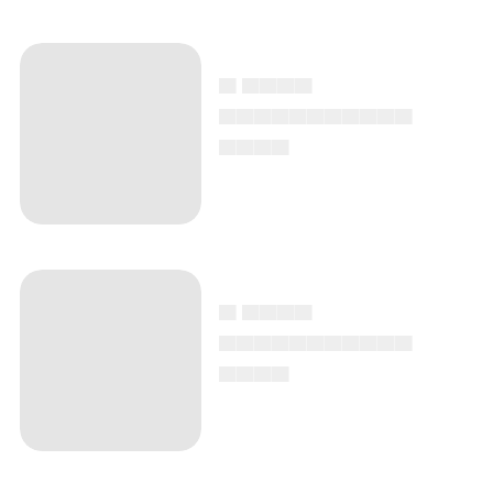
▄ ▄▄▄▄
▄▄▄▄▄▄▄▄▄▄▄
▄▄▄▄
▄ ▄▄▄▄
▄▄▄▄▄▄▄▄▄▄▄
▄▄▄▄