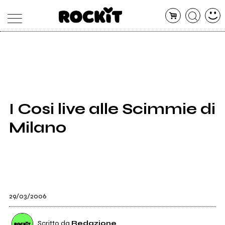
MAGAZINE
DATABASE
ARTICOLI
CONCERTI
ARTISTI
SHOP
I Cosi live alle Scimmie di
RADIO
Milano
29/03/2006
Scritto da
Redazione