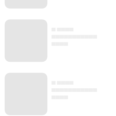
▄ ▄▄▄▄
▄▄▄▄▄▄▄▄▄▄▄
▄▄▄▄
▄ ▄▄▄▄
▄▄▄▄▄▄▄▄▄▄▄
▄▄▄▄