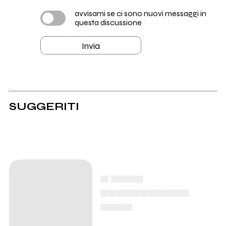
avvisami se ci sono nuovi messaggi in
questa discussione
Invia
SUGGERITI
▄ ▄▄▄▄
▄▄▄▄▄▄▄▄▄▄▄
▄▄▄▄