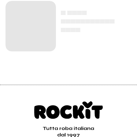
▄ ▄▄▄▄
▄▄▄▄▄▄▄▄▄▄▄
▄▄▄▄
Tutta roba italiana
dal 1997