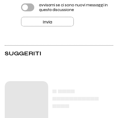
avvisami se ci sono nuovi messaggi in
questa discussione
Invia
SUGGERITI
▄ ▄▄▄▄
▄▄▄▄▄▄▄▄▄▄▄
▄▄▄▄