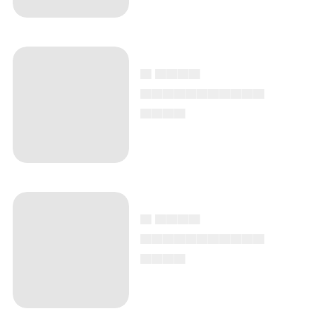
▄ ▄▄▄▄
▄▄▄▄▄▄▄▄▄▄▄
▄▄▄▄
▄ ▄▄▄▄
▄▄▄▄▄▄▄▄▄▄▄
▄▄▄▄