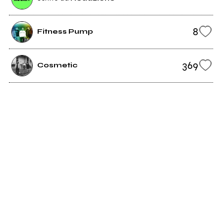
8
Fitness Pump
369
Cosmetic