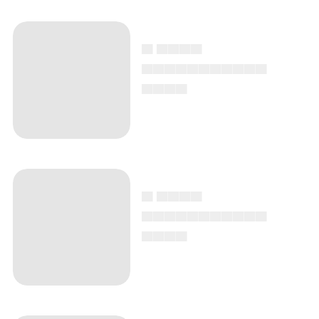
▄ ▄▄▄▄
▄▄▄▄▄▄▄▄▄▄▄
▄▄▄▄
▄ ▄▄▄▄
▄▄▄▄▄▄▄▄▄▄▄
▄▄▄▄