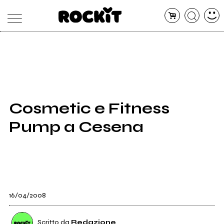
MAGAZINE
DATABASE
ARTICOLI
CONCERTI
ARTISTI
SHOP
Cosmetic e Fitness
RADIO
Pump a Cesena
16/04/2008
Scritto da
Redazione