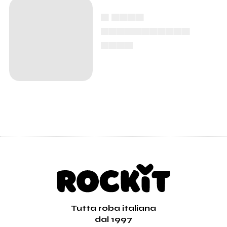
▄ ▄▄▄▄
▄▄▄▄▄▄▄▄▄▄▄
▄▄▄▄
Tutta roba italiana
dal 1997