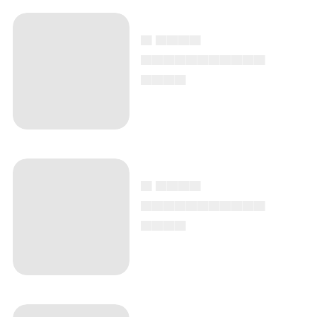
▄ ▄▄▄▄
▄▄▄▄▄▄▄▄▄▄▄
▄▄▄▄
▄ ▄▄▄▄
▄▄▄▄▄▄▄▄▄▄▄
▄▄▄▄