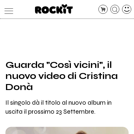
MAGAZINE
DATABASE
ARTICOLI
CONCERTI
ARTISTI
SHOP
Guarda "Così vicini", il
RADIO
nuovo video di Cristina
Donà
Il singolo dà il titolo al nuovo album in
uscita il prossimo 23 Settembre.