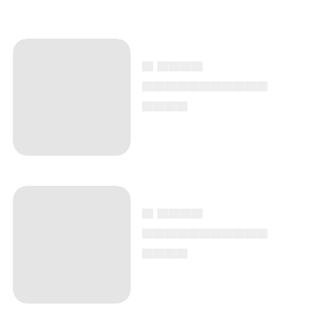
▄ ▄▄▄▄
▄▄▄▄▄▄▄▄▄▄▄
▄▄▄▄
▄ ▄▄▄▄
▄▄▄▄▄▄▄▄▄▄▄
▄▄▄▄