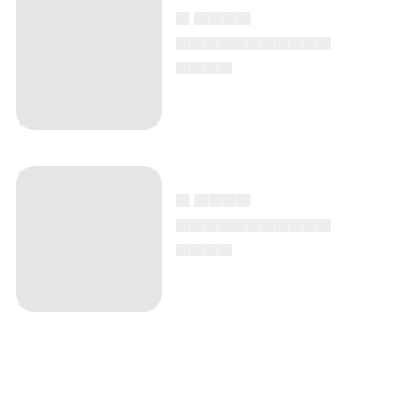
▄ ▄▄▄▄
▄▄▄▄▄▄▄▄▄▄▄
▄▄▄▄
▄ ▄▄▄▄
▄▄▄▄▄▄▄▄▄▄▄
▄▄▄▄