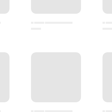
▄
▄ ▄▄▄▄ ▄▄▄▄▄▄▄▄▄▄▄
▄ ▄▄
▄▄▄▄
▄▄▄
▄
▄ ▄▄▄▄ ▄▄▄▄▄▄▄▄▄▄▄
▄ ▄▄