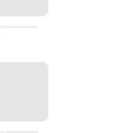
▄▄ ▄▄▄▄▄▄▄▄▄▄▄
▄
▄▄ ▄▄▄▄▄▄▄▄▄▄▄