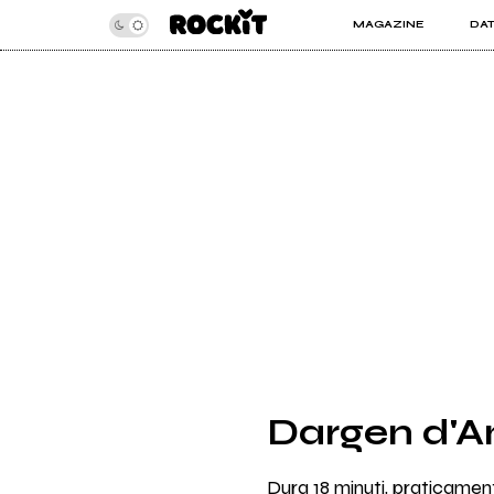
MAGAZINE
DA
INSIDER
ROC
ARTICOLI
ART
RECENSIONI
SER
VIDEO
Dargen d'Am
Dura 18 minuti, praticame