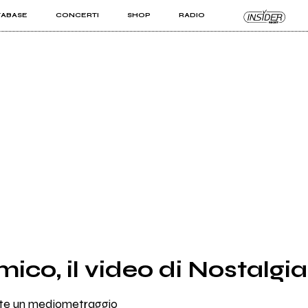
TABASE
CONCERTI
SHOP
RADIO
KIT PRO
ISTI
VIZI
ico, il video di Nostalgi
nte un mediometraggio