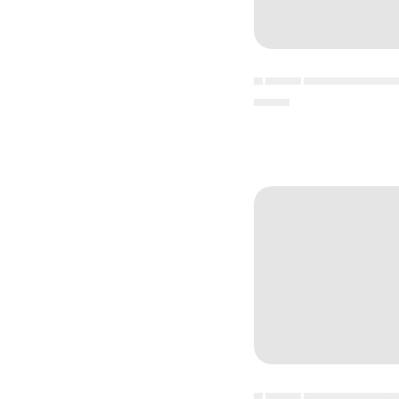
▄ ▄▄▄▄ ▄▄▄▄▄▄▄▄▄▄
▄▄▄▄
▄ ▄▄▄▄ ▄▄▄▄▄▄▄▄▄▄