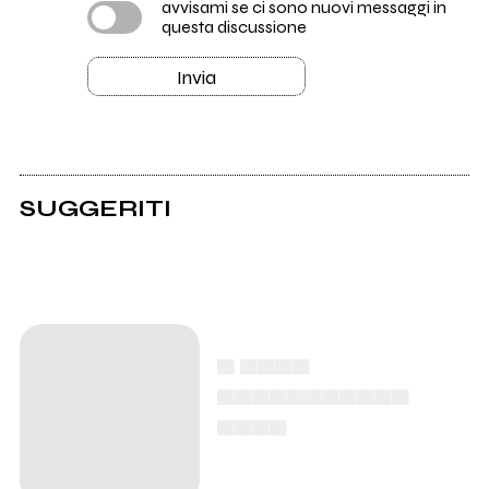
avvisami se ci sono nuovi messaggi in
questa discussione
Invia
SUGGERITI
▄ ▄▄▄▄
▄▄▄▄▄▄▄▄▄▄▄
▄▄▄▄