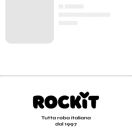
▄ ▄▄▄▄
▄▄▄▄▄▄▄▄▄▄▄
▄▄▄▄
Tutta roba italiana
dal 1997