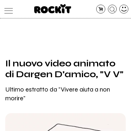
MAGAZINE
DATABASE
ARTICOLI
CONCERTI
ARTISTI
SHOP
Il nuovo video animato
RADIO
di Dargen D'amico, "V V"
Ultimo estratto da "Vivere aiuta a non
morire"