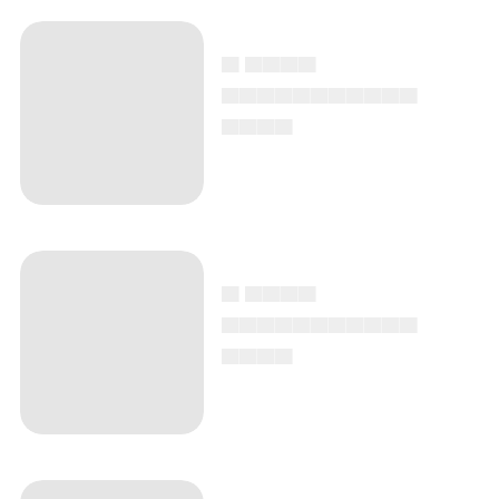
▄ ▄▄▄▄
▄▄▄▄▄▄▄▄▄▄▄
▄▄▄▄
▄ ▄▄▄▄
▄▄▄▄▄▄▄▄▄▄▄
▄▄▄▄