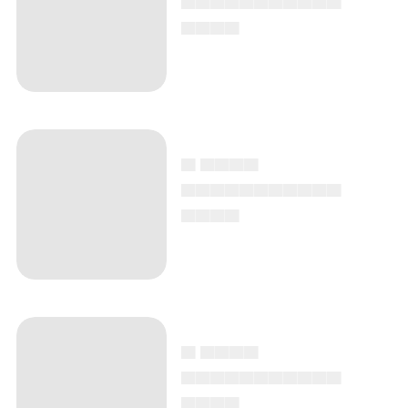
▄▄▄▄
▄ ▄▄▄▄
▄▄▄▄▄▄▄▄▄▄▄
▄▄▄▄
▄ ▄▄▄▄
▄▄▄▄▄▄▄▄▄▄▄
▄▄▄▄