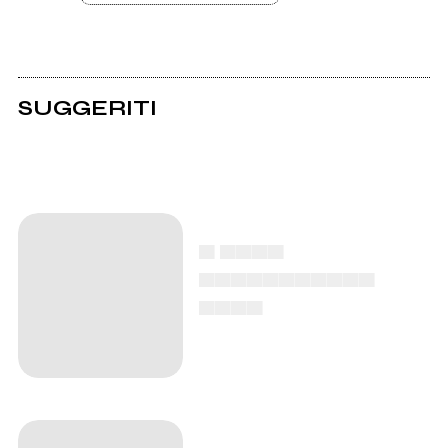
SUGGERITI
▄ ▄▄▄▄
▄▄▄▄▄▄▄▄▄▄▄
▄▄▄▄