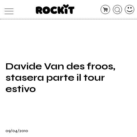
MAGAZINE
DATABASE
ARTICOLI
CONCERTI
ARTISTI
SHOP
Davide Van des froos,
RADIO
stasera parte il tour
estivo
09/04/2010