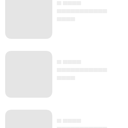
▄ ▄▄▄▄
▄▄▄▄▄▄▄▄▄▄▄
▄▄▄▄
▄ ▄▄▄▄
▄▄▄▄▄▄▄▄▄▄▄
▄▄▄▄
▄ ▄▄▄▄
▄▄▄▄▄▄▄▄▄▄▄