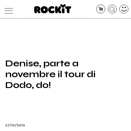
MAGAZINE
DATABASE
ARTICOLI
CONCERTI
ARTISTI
SHOP
Denise, parte a
RADIO
novembre il tour di
Dodo, do!
27/10/2010