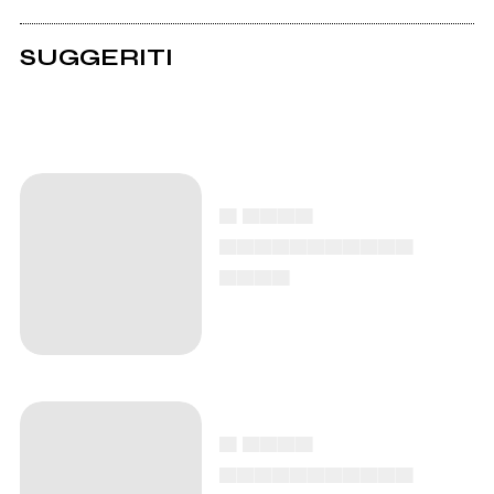
SUGGERITI
▄ ▄▄▄▄
▄▄▄▄▄▄▄▄▄▄▄
▄▄▄▄
▄ ▄▄▄▄
▄▄▄▄▄▄▄▄▄▄▄