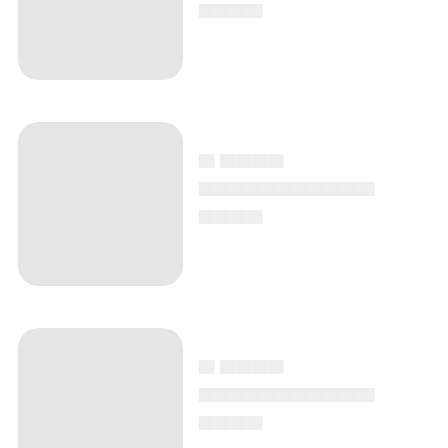
▄▄▄▄
▄ ▄▄▄▄
▄▄▄▄▄▄▄▄▄▄▄
▄▄▄▄
▄ ▄▄▄▄
▄▄▄▄▄▄▄▄▄▄▄
▄▄▄▄