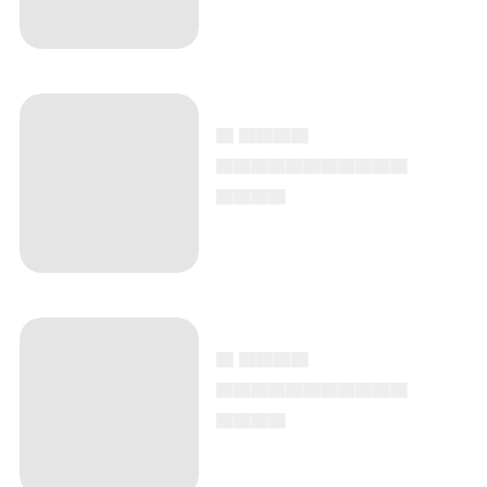
▄ ▄▄▄▄
▄▄▄▄▄▄▄▄▄▄▄
▄▄▄▄
▄ ▄▄▄▄
▄▄▄▄▄▄▄▄▄▄▄
▄▄▄▄