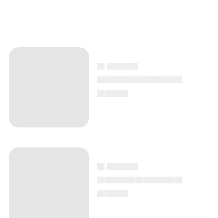
▄ ▄▄▄▄
▄▄▄▄▄▄▄▄▄▄▄
▄▄▄▄
▄ ▄▄▄▄
▄▄▄▄▄▄▄▄▄▄▄
▄▄▄▄