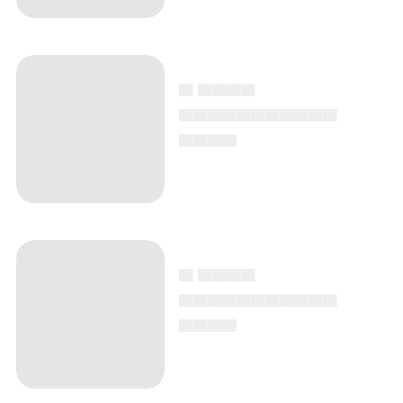
▄ ▄▄▄▄
▄▄▄▄▄▄▄▄▄▄▄
▄▄▄▄
▄ ▄▄▄▄
▄▄▄▄▄▄▄▄▄▄▄
▄▄▄▄