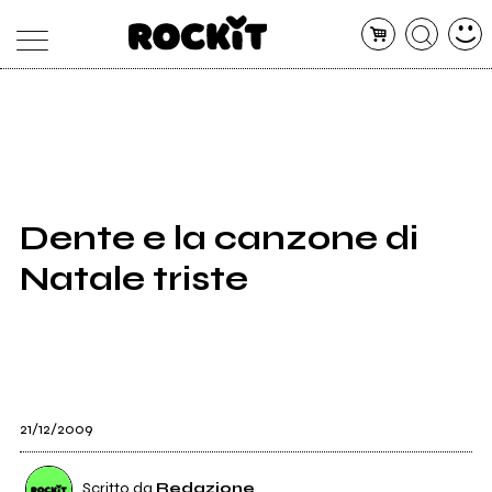
MAGAZINE
DATABASE
ARTICOLI
CONCERTI
ARTISTI
SHOP
Dente e la canzone di
RADIO
Natale triste
21/12/2009
Scritto da
Redazione