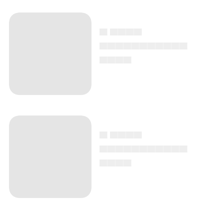
▄ ▄▄▄▄
▄▄▄▄▄▄▄▄▄▄▄
▄▄▄▄
▄ ▄▄▄▄
▄▄▄▄▄▄▄▄▄▄▄
▄▄▄▄