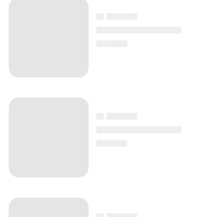
▄ ▄▄▄▄
▄▄▄▄▄▄▄▄▄▄▄
▄▄▄▄
▄ ▄▄▄▄
▄▄▄▄▄▄▄▄▄▄▄
▄▄▄▄
▄ ▄▄▄▄