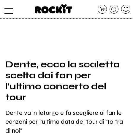
MAGAZINE
DATABASE
ARTICOLI
CONCERTI
ARTISTI
SHOP
Dente, ecco la scaletta
RADIO
scelta dai fan per
l'ultimo concerto del
tour
Dente va in letargo e fa scegliere ai fan le
canzoni per l'ultima data del tour di "Io tra
di noi"