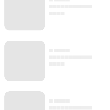
▄▄▄▄▄▄▄▄▄▄▄
▄▄▄▄
▄ ▄▄▄▄
▄▄▄▄▄▄▄▄▄▄▄
▄▄▄▄
▄ ▄▄▄▄
▄▄▄▄▄▄▄▄▄▄▄