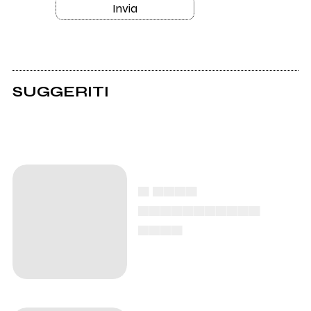
Invia
SUGGERITI
▄ ▄▄▄▄
▄▄▄▄▄▄▄▄▄▄▄
▄▄▄▄