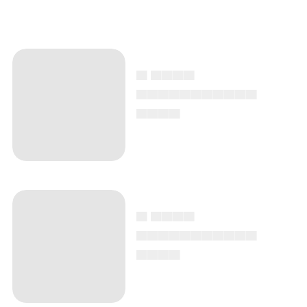
▄ ▄▄▄▄
▄▄▄▄▄▄▄▄▄▄▄
▄▄▄▄
▄ ▄▄▄▄
▄▄▄▄▄▄▄▄▄▄▄
▄▄▄▄