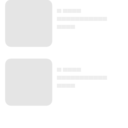
▄ ▄▄▄▄
▄▄▄▄▄▄▄▄▄▄▄
▄▄▄▄
▄ ▄▄▄▄
▄▄▄▄▄▄▄▄▄▄▄
▄▄▄▄