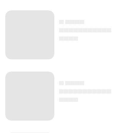
▄ ▄▄▄▄
▄▄▄▄▄▄▄▄▄▄▄
▄▄▄▄
▄ ▄▄▄▄
▄▄▄▄▄▄▄▄▄▄▄
▄▄▄▄