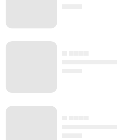
▄▄▄▄
▄ ▄▄▄▄
▄▄▄▄▄▄▄▄▄▄▄
▄▄▄▄
▄ ▄▄▄▄
▄▄▄▄▄▄▄▄▄▄▄
▄▄▄▄