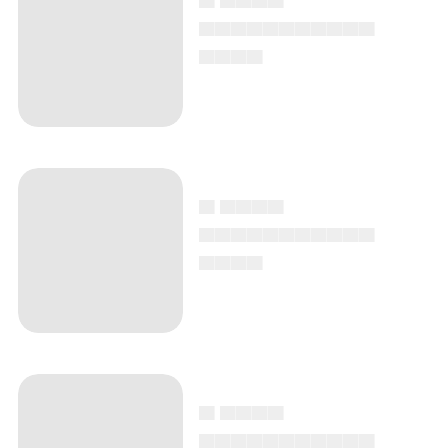
▄▄▄▄▄▄▄▄▄▄▄
▄▄▄▄
▄ ▄▄▄▄
▄▄▄▄▄▄▄▄▄▄▄
▄▄▄▄
▄ ▄▄▄▄
▄▄▄▄▄▄▄▄▄▄▄