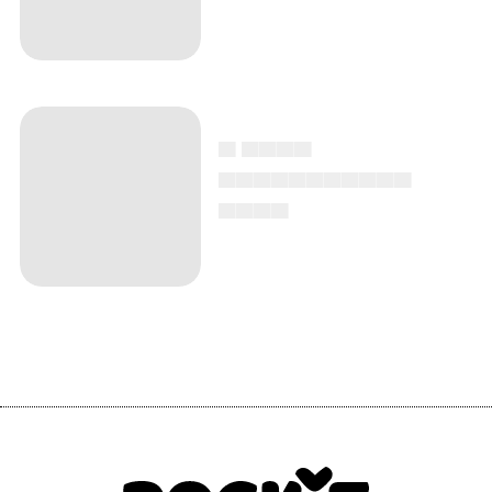
▄ ▄▄▄▄
▄▄▄▄▄▄▄▄▄▄▄
▄▄▄▄