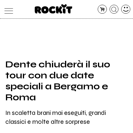
MAGAZINE
DATABASE
ARTICOLI
CONCERTI
ARTISTI
SHOP
Dente chiuderà il suo
RADIO
tour con due date
speciali a Bergamo e
Roma
In scaletta brani mai eseguiti, grandi
classici e molte altre sorprese