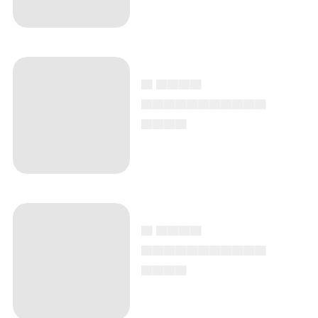
▄ ▄▄▄▄
▄▄▄▄▄▄▄▄▄▄▄
▄▄▄▄
▄ ▄▄▄▄
▄▄▄▄▄▄▄▄▄▄▄
▄▄▄▄