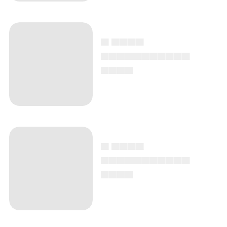
▄ ▄▄▄▄
▄▄▄▄▄▄▄▄▄▄▄
▄▄▄▄
▄ ▄▄▄▄
▄▄▄▄▄▄▄▄▄▄▄
▄▄▄▄