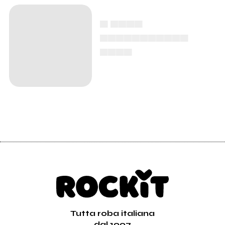
▄ ▄▄▄▄
▄▄▄▄▄▄▄▄▄▄▄
▄▄▄▄
Tutta roba italiana
dal 1997