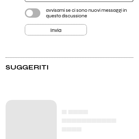
avvisami se ci sono nuovi messaggi in
questa discussione
Invia
SUGGERITI
▄ ▄▄▄▄
▄▄▄▄▄▄▄▄▄▄▄
▄▄▄▄