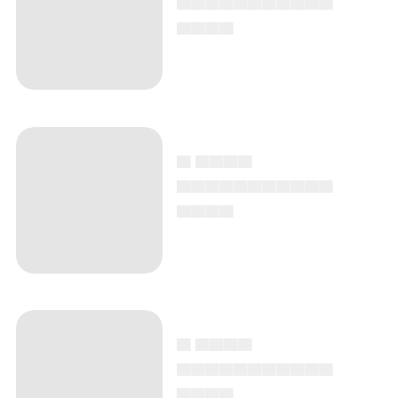
▄▄▄▄
▄ ▄▄▄▄
▄▄▄▄▄▄▄▄▄▄▄
▄▄▄▄
▄ ▄▄▄▄
▄▄▄▄▄▄▄▄▄▄▄
▄▄▄▄