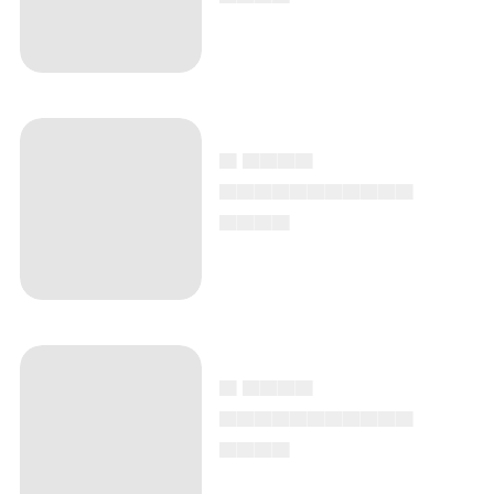
▄ ▄▄▄▄
▄▄▄▄▄▄▄▄▄▄▄
▄▄▄▄
▄ ▄▄▄▄
▄▄▄▄▄▄▄▄▄▄▄
▄▄▄▄