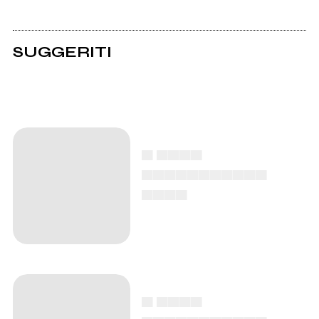
SUGGERITI
▄ ▄▄▄▄
▄▄▄▄▄▄▄▄▄▄▄
▄▄▄▄
▄ ▄▄▄▄
▄▄▄▄▄▄▄▄▄▄▄