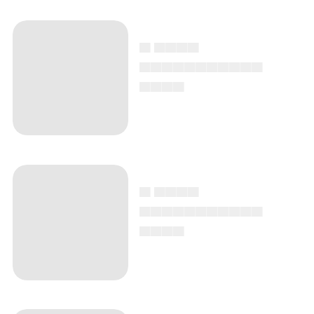
▄ ▄▄▄▄
▄▄▄▄▄▄▄▄▄▄▄
▄▄▄▄
▄ ▄▄▄▄
▄▄▄▄▄▄▄▄▄▄▄
▄▄▄▄