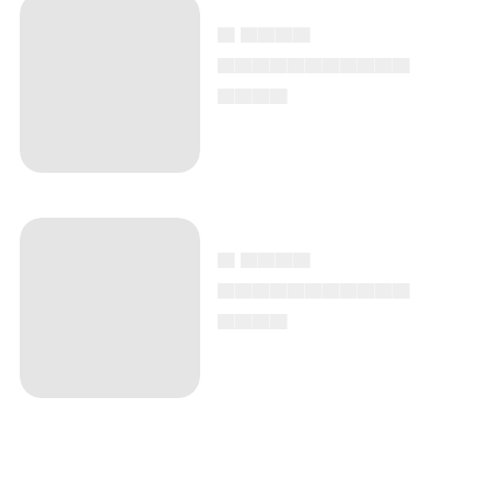
▄ ▄▄▄▄
▄▄▄▄▄▄▄▄▄▄▄
▄▄▄▄
▄ ▄▄▄▄
▄▄▄▄▄▄▄▄▄▄▄
▄▄▄▄