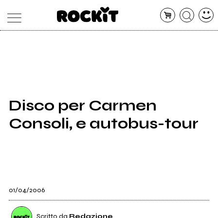
MAGAZINE
DATABASE
ARTICOLI
CONCERTI
ARTISTI
SHOP
Disco per Carmen
RADIO
Consoli, e autobus-tour
01/04/2006
Scritto da
Redazione