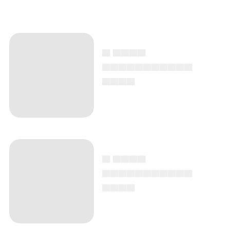
▄ ▄▄▄▄
▄▄▄▄▄▄▄▄▄▄▄
▄▄▄▄
▄ ▄▄▄▄
▄▄▄▄▄▄▄▄▄▄▄
▄▄▄▄