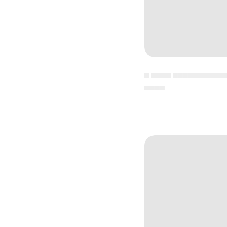
▄ ▄▄▄▄ ▄▄▄▄▄▄▄▄▄▄
▄▄▄▄