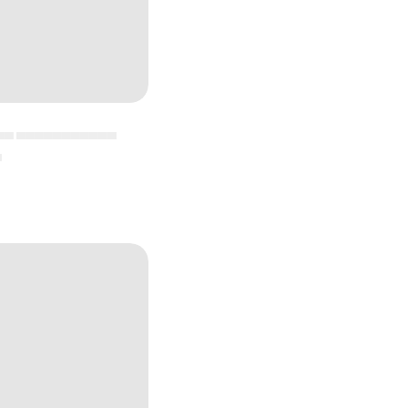
▄▄ ▄▄▄▄▄▄▄▄▄▄▄
▄