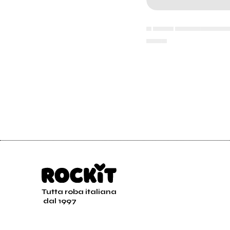
▄ ▄▄▄▄ ▄▄▄▄▄▄▄▄▄▄
▄▄▄▄
Tutta roba italiana
dal 1997