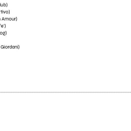
lub)
tivo)
n Amour)
e’)
log)
Giordani)