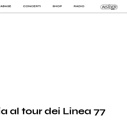
TABASE
CONCERTI
SHOP
RADIO
KIT PRO
ISTI
VIZI
a al tour dei Linea 77