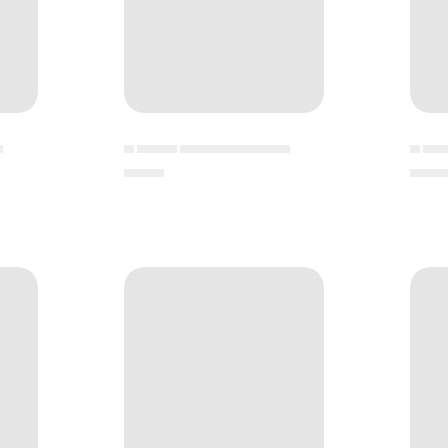
▄
▄ ▄▄▄▄ ▄▄▄▄▄▄▄▄▄▄▄
▄ ▄▄
▄▄▄▄
▄▄▄