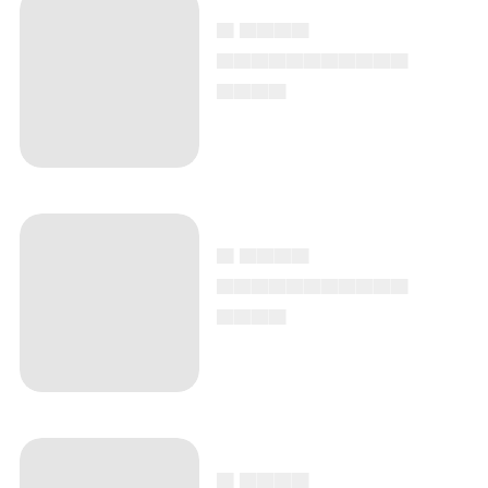
▄ ▄▄▄▄
▄▄▄▄▄▄▄▄▄▄▄
▄▄▄▄
▄ ▄▄▄▄
▄▄▄▄▄▄▄▄▄▄▄
▄▄▄▄
▄ ▄▄▄▄