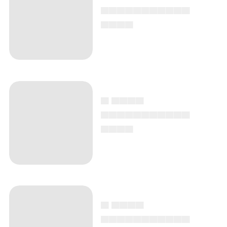
▄▄▄▄▄▄▄▄▄▄▄
▄▄▄▄
▄ ▄▄▄▄
▄▄▄▄▄▄▄▄▄▄▄
▄▄▄▄
▄ ▄▄▄▄
▄▄▄▄▄▄▄▄▄▄▄