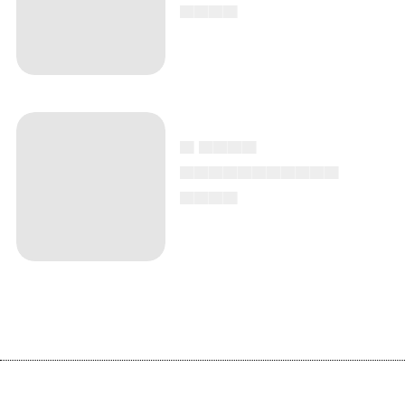
▄▄▄▄
▄ ▄▄▄▄
▄▄▄▄▄▄▄▄▄▄▄
▄▄▄▄