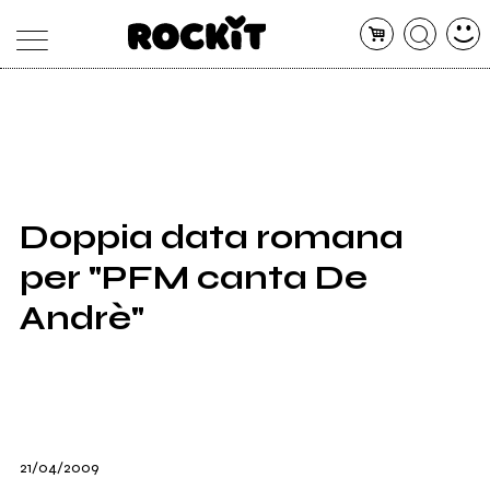
MAGAZINE
DATABASE
ARTICOLI
CONCERTI
ARTISTI
SHOP
Doppia data romana
RADIO
per "PFM canta De
Andrè"
21/04/2009