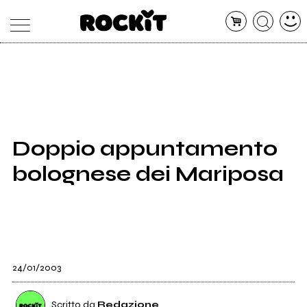
MAGAZINE
DATABASE
ARTICOLI
CONCERTI
ARTISTI
SHOP
Doppio appuntamento
RADIO
bolognese dei Mariposa
24/01/2003
Scritto da
Redazione