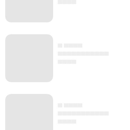
▄ ▄▄▄▄
▄▄▄▄▄▄▄▄▄▄▄
▄▄▄▄
▄ ▄▄▄▄
▄▄▄▄▄▄▄▄▄▄▄
▄▄▄▄