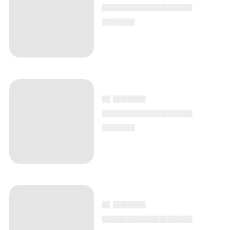
▄▄▄▄▄▄▄▄▄▄▄
▄▄▄▄
▄ ▄▄▄▄
▄▄▄▄▄▄▄▄▄▄▄
▄▄▄▄
▄ ▄▄▄▄
▄▄▄▄▄▄▄▄▄▄▄
▄▄▄▄