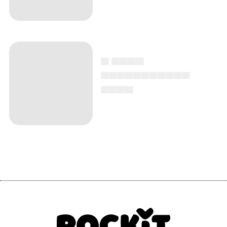
▄ ▄▄▄▄
▄▄▄▄▄▄▄▄▄▄▄
▄▄▄▄