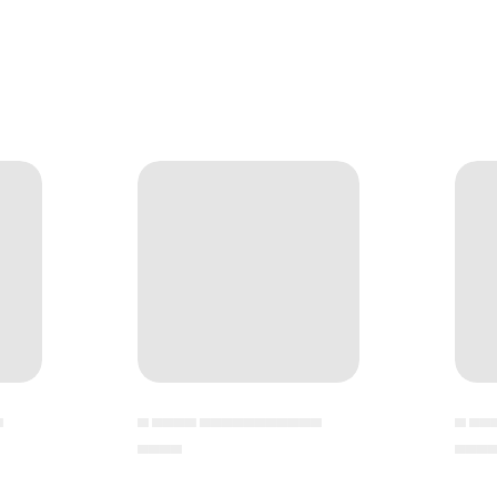
▄
▄ ▄▄▄▄ ▄▄▄▄▄▄▄▄▄▄▄
▄ ▄▄
▄▄▄▄
▄▄▄