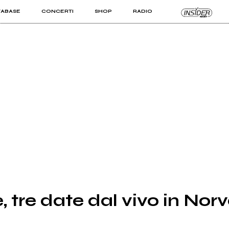
TABASE
CONCERTI
SHOP
RADIO
KIT PRO
ISTI
VIZI
, tre date dal vivo in Nor