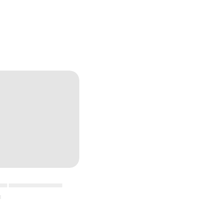
▄▄ ▄▄▄▄▄▄▄▄▄▄▄
▄