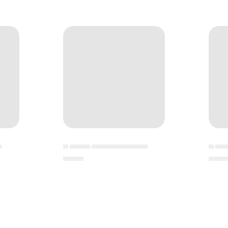
▄
▄ ▄▄▄▄ ▄▄▄▄▄▄▄▄▄▄▄
▄ ▄▄
▄▄▄▄
▄▄▄