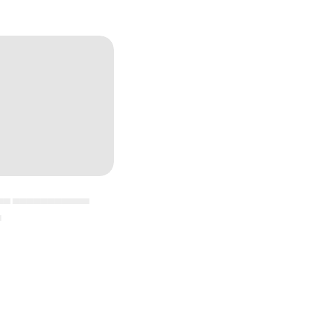
▄▄ ▄▄▄▄▄▄▄▄▄▄▄
▄