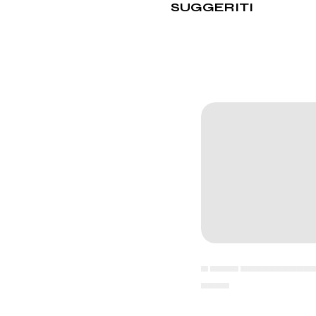
SUGGERITI
▄ ▄▄▄▄ ▄▄▄▄▄▄▄▄▄▄
▄▄▄▄