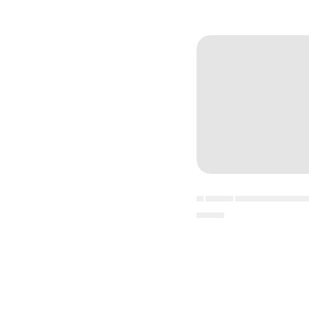
▄ ▄▄▄▄ ▄▄▄▄▄▄▄▄▄▄
▄▄▄▄