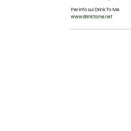
Per info sui Drink To Me:
www.drinktome.net