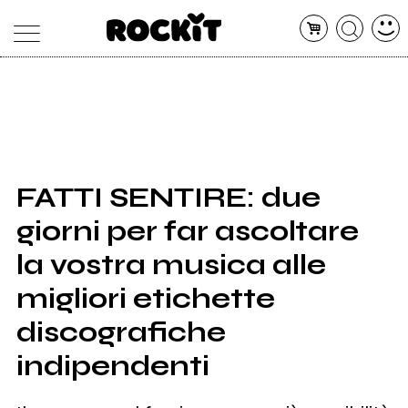
MAGAZINE
DATABASE
ARTICOLI
CONCERTI
ARTISTI
SHOP
FATTI SENTIRE: due
RADIO
giorni per far ascoltare
la vostra musica alle
migliori etichette
discografiche
indipendenti