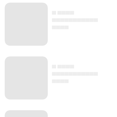
▄ ▄▄▄▄
▄▄▄▄▄▄▄▄▄▄▄
▄▄▄▄
▄ ▄▄▄▄
▄▄▄▄▄▄▄▄▄▄▄
▄▄▄▄