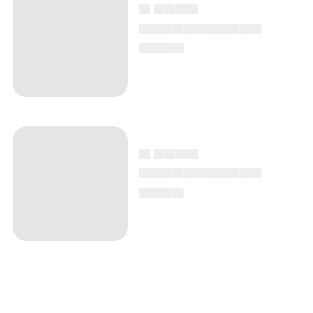
▄ ▄▄▄▄
▄▄▄▄▄▄▄▄▄▄▄
▄▄▄▄
▄ ▄▄▄▄
▄▄▄▄▄▄▄▄▄▄▄
▄▄▄▄