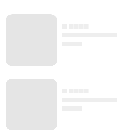
▄ ▄▄▄▄
▄▄▄▄▄▄▄▄▄▄▄
▄▄▄▄
▄ ▄▄▄▄
▄▄▄▄▄▄▄▄▄▄▄
▄▄▄▄