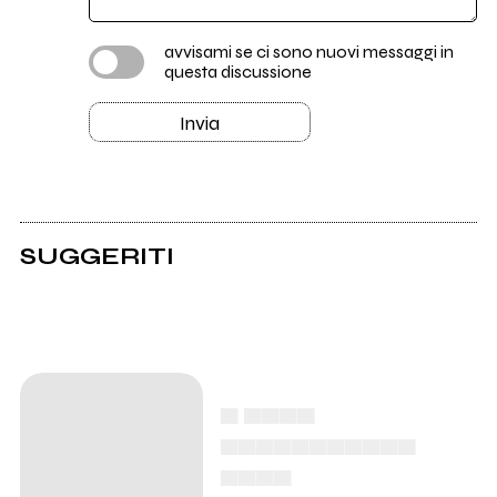
avvisami se ci sono nuovi messaggi in
questa discussione
Invia
SUGGERITI
▄ ▄▄▄▄
▄▄▄▄▄▄▄▄▄▄▄
▄▄▄▄