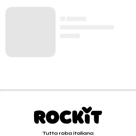
▄ ▄▄▄▄
▄▄▄▄▄▄▄▄▄▄▄
▄▄▄▄
Tutta roba italiana