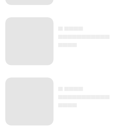
▄ ▄▄▄▄
▄▄▄▄▄▄▄▄▄▄▄
▄▄▄▄
▄ ▄▄▄▄
▄▄▄▄▄▄▄▄▄▄▄
▄▄▄▄