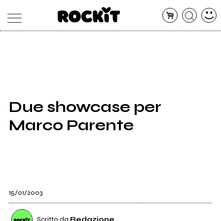
MAGAZINE
DATABASE
ARTICOLI
CONCERTI
ARTISTI
SHOP
Due showcase per
RADIO
Marco Parente
15/01/2003
Scritto da
Redazione