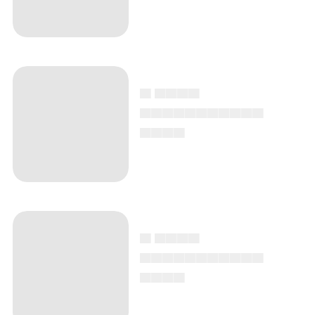
▄ ▄▄▄▄
▄▄▄▄▄▄▄▄▄▄▄
▄▄▄▄
▄ ▄▄▄▄
▄▄▄▄▄▄▄▄▄▄▄
▄▄▄▄