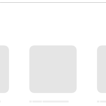
▄
▄ ▄▄▄▄ ▄▄▄▄▄▄▄▄▄▄▄
▄ ▄▄