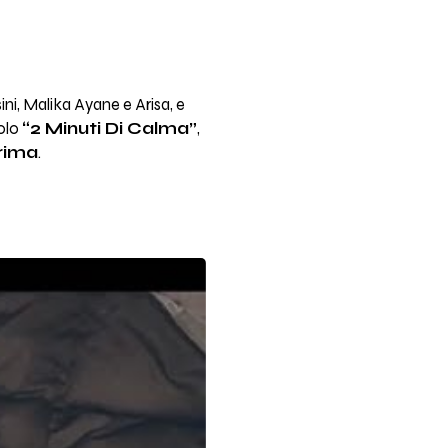
ni, Malika Ayane e Arisa, e
golo
“2 Minuti Di Calma”
,
rima
.