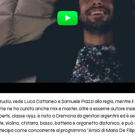
tudio
, vede Luca Cattaneo e Samuele Piazzi alla regia, mentre i
 ne ha curato anche mix e master, oltre a esserne autore insi
rts, classe 1992, è nato a Cremona da genitori argentini ed è s
, violino, chitarra, basso, batteria e organetto diatonico, e può 
rtecipa come concorrente al programma “Amici di Maria De Filippi