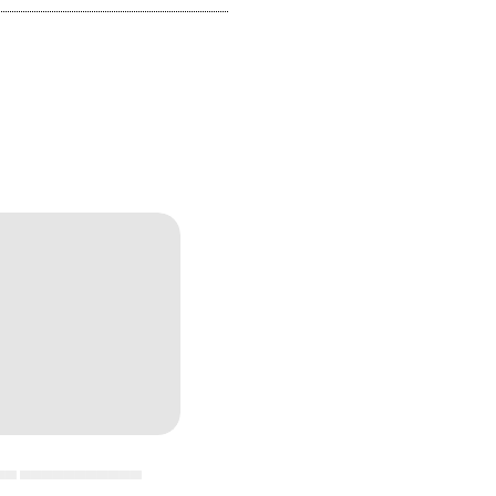
▄▄ ▄▄▄▄▄▄▄▄▄▄▄