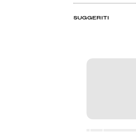
SUGGERITI
▄ ▄▄▄▄ ▄▄▄▄▄▄▄▄▄▄