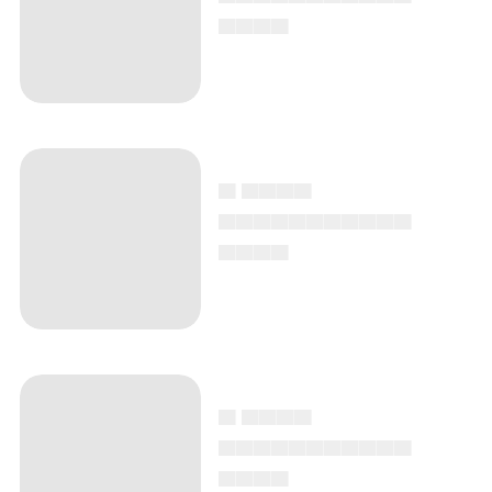
▄▄▄▄
▄ ▄▄▄▄
▄▄▄▄▄▄▄▄▄▄▄
▄▄▄▄
▄ ▄▄▄▄
▄▄▄▄▄▄▄▄▄▄▄
▄▄▄▄