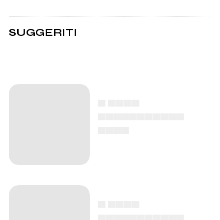
SUGGERITI
▄ ▄▄▄▄
▄▄▄▄▄▄▄▄▄▄▄
▄▄▄▄
▄ ▄▄▄▄
▄▄▄▄▄▄▄▄▄▄▄