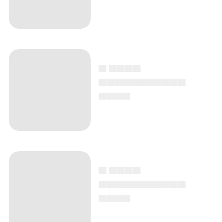
▄ ▄▄▄▄
▄▄▄▄▄▄▄▄▄▄▄
▄▄▄▄
▄ ▄▄▄▄
▄▄▄▄▄▄▄▄▄▄▄
▄▄▄▄