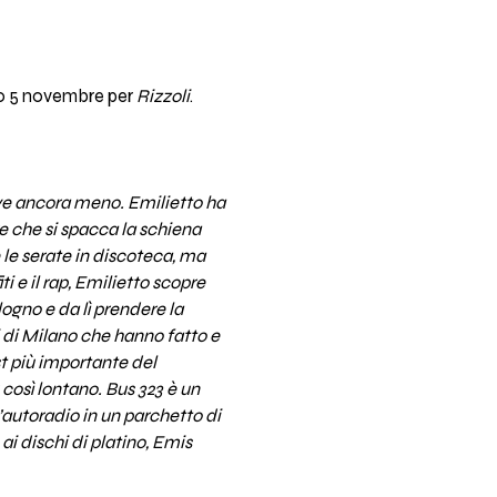
imo 5 novembre per
Rizzoli
.
ive ancora meno. Emilietto ha
e che si spacca la schiena
 le serate in discoteca, ma
ti e il rap, Emilietto scopre
ogno e da lì prendere la
hi di Milano che hanno fatto e
est più importante del
 così lontano. Bus 323 è un
’autoradio in un parchetto di
ai dischi di platino, Emis