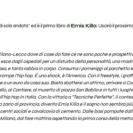
 sola andata” ed è il primo libro di
Emis Killa
. Uscirà il pross
e Milano-Lecco dove di cose da fare ce ne sono poche e prospett
 esce dagli ospedali per un disturbo della personalità, una madr
 casa, e tanta rabbia in corpo. Consuma i pomeriggi al parchetto e
rrompe l’hip hop. É uno shock, è l’America. Con il freestyle, i graffi
a un euro da casa sua. Basta sbattersi un attimo, arrivare a Col
o, al Cantiere, al muretto di piazza San Babila e in tutti i luog
l’hip hop in Italia. Con la vittoria a “Tecniche Perfette”, il cont
 lo zarro di provincia, diventa Emis Killa e il sogno non sembra più
 centri sociali e cavalcavia di cemento. Dalle basi pompate dall
a Milano, dal fare mattina aspettando la prima corsa della metro 