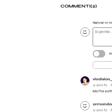
COMMENTI
(2)
Aggiungi un 
a
vladislav
12 anni fa
Ma l'ha scrit
armandor
12 anni fa