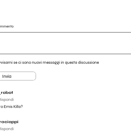
commento
vvisami se ci sono nuovi messaggi in questa discussione
Invia
_robot
Rispondi
to Emis Killa?
acioppi
Rispondi