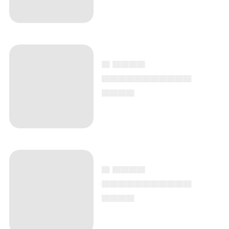
▄ ▄▄▄▄
▄▄▄▄▄▄▄▄▄▄▄
▄▄▄▄
▄ ▄▄▄▄
▄▄▄▄▄▄▄▄▄▄▄
▄▄▄▄