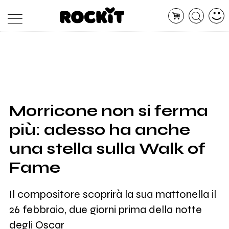
MAGAZINE
DATABASE
ARTICOLI
CONCERTI
ARTISTI
SHOP
Morricone non si ferma
RADIO
più: adesso ha anche
una stella sulla Walk of
Fame
Il compositore scoprirà la sua mattonella il
26 febbraio, due giorni prima della notte
degli Oscar