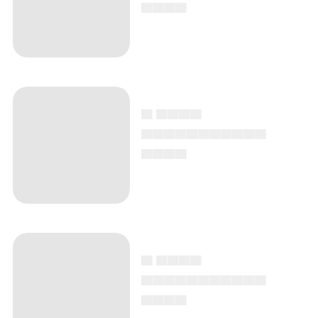
▄▄▄▄
▄ ▄▄▄▄
▄▄▄▄▄▄▄▄▄▄▄
▄▄▄▄
▄ ▄▄▄▄
▄▄▄▄▄▄▄▄▄▄▄
▄▄▄▄