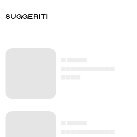
SUGGERITI
▄ ▄▄▄▄
▄▄▄▄▄▄▄▄▄▄▄
▄▄▄▄
▄ ▄▄▄▄
▄▄▄▄▄▄▄▄▄▄▄