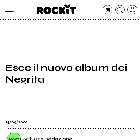
MAGAZINE
DATABASE
ARTICOLI
CONCERTI
ARTISTI
SHOP
Esce il nuovo album dei
RADIO
Negrita
14/09/2001
Scritto da
Redazione