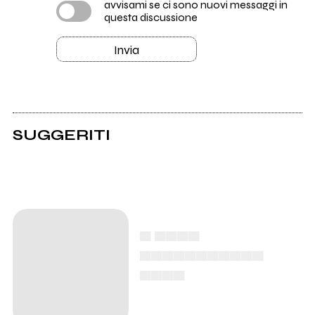
avvisami se ci sono nuovi messaggi in
questa discussione
Invia
SUGGERITI
▄ ▄▄▄▄
▄▄▄▄▄▄▄▄▄▄▄
▄▄▄▄