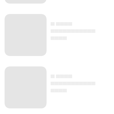
▄ ▄▄▄▄
▄▄▄▄▄▄▄▄▄▄▄
▄▄▄▄
▄ ▄▄▄▄
▄▄▄▄▄▄▄▄▄▄▄
▄▄▄▄