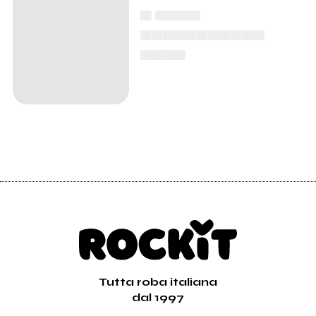
▄ ▄▄▄▄
▄▄▄▄▄▄▄▄▄▄▄
▄▄▄▄
Tutta roba italiana
dal 1997