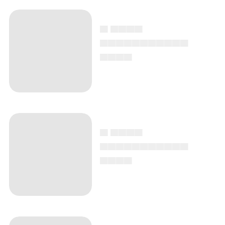
▄ ▄▄▄▄
▄▄▄▄▄▄▄▄▄▄▄
▄▄▄▄
▄ ▄▄▄▄
▄▄▄▄▄▄▄▄▄▄▄
▄▄▄▄