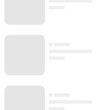
▄▄▄▄
▄ ▄▄▄▄
▄▄▄▄▄▄▄▄▄▄▄
▄▄▄▄
▄ ▄▄▄▄
▄▄▄▄▄▄▄▄▄▄▄
▄▄▄▄