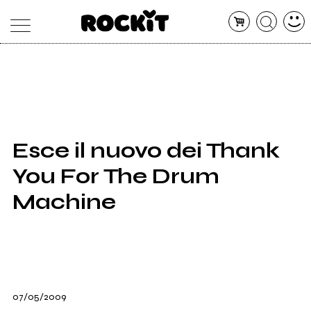
MAGAZINE
DATABASE
ARTICOLI
CONCERTI
ARTISTI
SHOP
Esce il nuovo dei Thank
RADIO
You For The Drum
Machine
07/05/2009