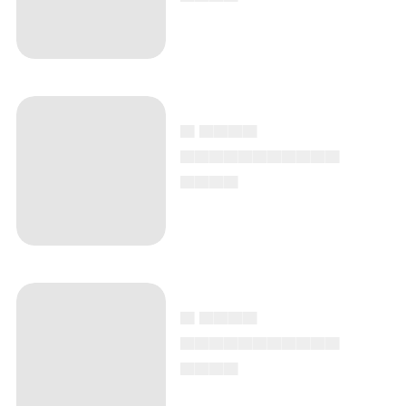
▄ ▄▄▄▄
▄▄▄▄▄▄▄▄▄▄▄
▄▄▄▄
▄ ▄▄▄▄
▄▄▄▄▄▄▄▄▄▄▄
▄▄▄▄