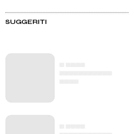
SUGGERITI
▄ ▄▄▄▄
▄▄▄▄▄▄▄▄▄▄▄
▄▄▄▄
▄ ▄▄▄▄
▄▄▄▄▄▄▄▄▄▄▄