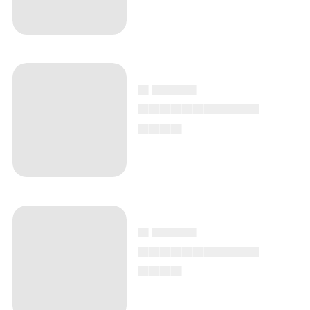
▄ ▄▄▄▄
▄▄▄▄▄▄▄▄▄▄▄
▄▄▄▄
▄ ▄▄▄▄
▄▄▄▄▄▄▄▄▄▄▄
▄▄▄▄