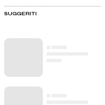
SUGGERITI
▄ ▄▄▄▄
▄▄▄▄▄▄▄▄▄▄▄
▄▄▄▄
▄ ▄▄▄▄
▄▄▄▄▄▄▄▄▄▄▄