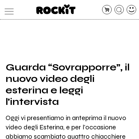
MAGAZINE
DATABASE
ARTICOLI
CONCERTI
ARTISTI
SHOP
Guarda “Sovrapporre”, il
RADIO
nuovo video degli
esterina e leggi
l'intervista
Oggi vi presentiamo in anteprima il nuovo
video degli Esterina, e per l'occasione
abbiamo scambiato quattro chiacchiere