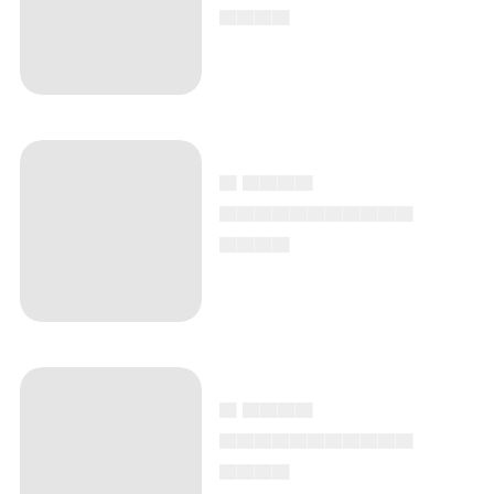
▄▄▄▄
▄ ▄▄▄▄
▄▄▄▄▄▄▄▄▄▄▄
▄▄▄▄
▄ ▄▄▄▄
▄▄▄▄▄▄▄▄▄▄▄
▄▄▄▄