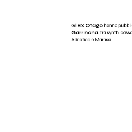
Gli
Ex Otago
hanno pubblic
Garrincha
. Tra synth, cassa
Adriatico e Marassi.