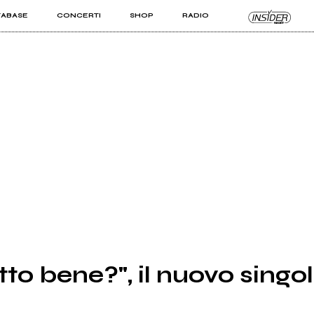
TABASE
CONCERTI
SHOP
RADIO
KIT PRO
ISTI
VIZI
tto bene?", il nuovo singo