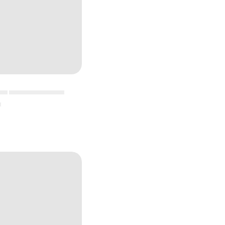
▄▄ ▄▄▄▄▄▄▄▄▄▄▄
▄