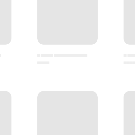
▄
▄ ▄▄▄▄ ▄▄▄▄▄▄▄▄▄▄▄
▄ ▄▄
▄▄▄▄
▄▄▄