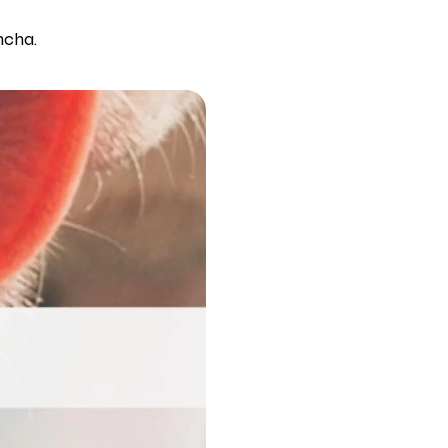
incha.