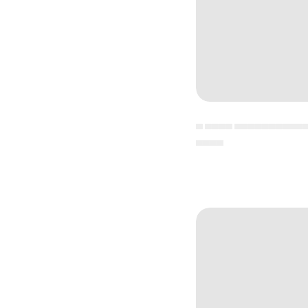
▄ ▄▄▄▄ ▄▄▄▄▄▄▄▄▄▄
▄▄▄▄