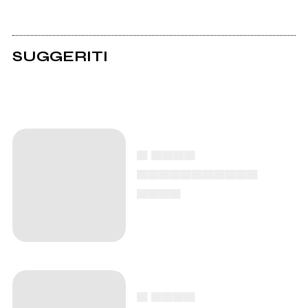
SUGGERITI
▄ ▄▄▄▄
▄▄▄▄▄▄▄▄▄▄▄
▄▄▄▄
▄ ▄▄▄▄