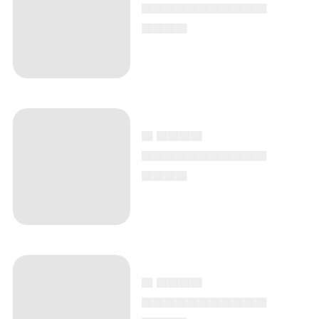
▄▄▄▄▄▄▄▄▄▄▄
▄▄▄▄
▄ ▄▄▄▄
▄▄▄▄▄▄▄▄▄▄▄
▄▄▄▄
▄ ▄▄▄▄
▄▄▄▄▄▄▄▄▄▄▄
▄▄▄▄