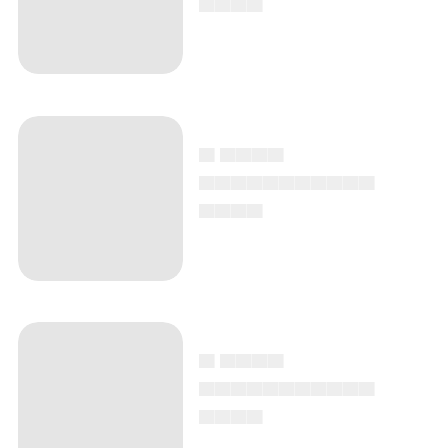
▄ ▄▄▄▄
▄▄▄▄▄▄▄▄▄▄▄
▄▄▄▄
▄ ▄▄▄▄
▄▄▄▄▄▄▄▄▄▄▄
▄▄▄▄