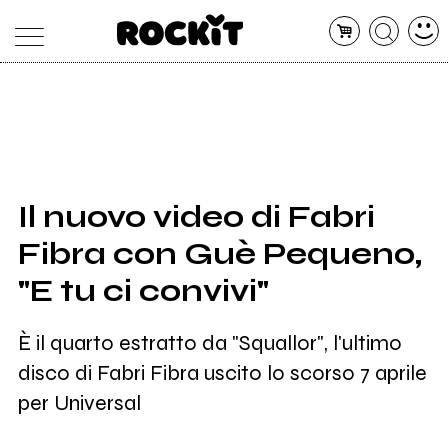
MAGAZINE
DATABASE
ARTICOLI
CONCERTI
ARTISTI
SHOP
Il nuovo video di Fabri
RADIO
Fibra con Guè Pequeno,
"E tu ci convivi"
È il quarto estratto da "Squallor", l'ultimo
disco di Fabri Fibra uscito lo scorso 7 aprile
per Universal