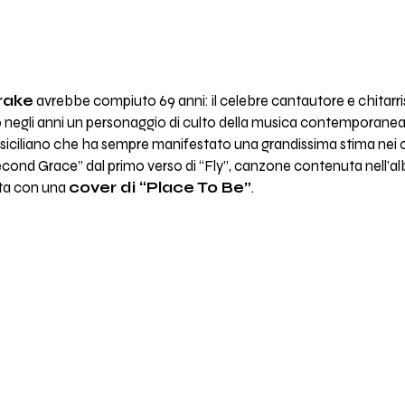
rake
avrebbe compiuto 69 anni: il celebre cantautore e chitarri
ato negli anni un personaggio di culto della musica contemporane
 siciliano che ha sempre manifestato una grandissima stima nei 
ond Grace” dal primo verso di “Fly”, canzone contenuta nell’alb
sta con una
cover di “Place To Be”
.