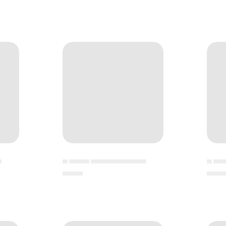
▄
▄ ▄▄▄▄ ▄▄▄▄▄▄▄▄▄▄▄
▄ ▄▄
▄▄▄▄
▄▄▄