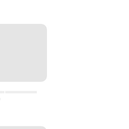
▄▄ ▄▄▄▄▄▄▄▄▄▄▄
▄