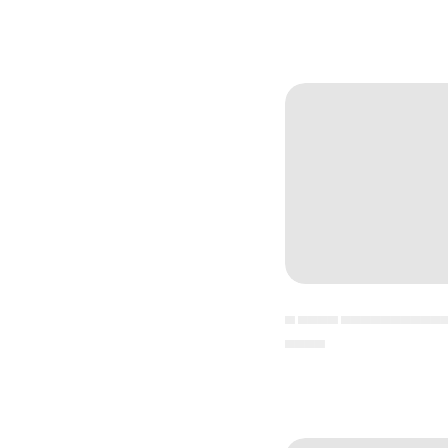
▄ ▄▄▄▄ ▄▄▄▄▄▄▄▄▄▄
▄▄▄▄