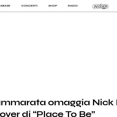
TABASE
CONCERTI
SHOP
RADIO
KIT PRO
ISTI
VIZI
ammarata omaggia Nick 
cover di “Place To Be”