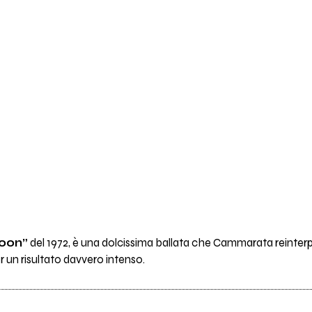
oon”
del 1972, è una dolcissima ballata che Cammarata reint
er un risultato davvero intenso.