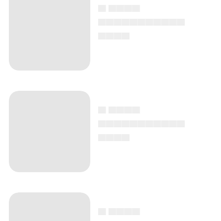
▄ ▄▄▄▄
▄▄▄▄▄▄▄▄▄▄▄
▄▄▄▄
▄ ▄▄▄▄
▄▄▄▄▄▄▄▄▄▄▄
▄▄▄▄
▄ ▄▄▄▄