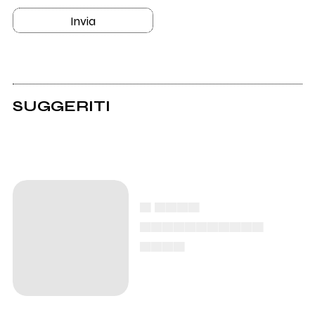
Invia
SUGGERITI
▄ ▄▄▄▄
▄▄▄▄▄▄▄▄▄▄▄
▄▄▄▄