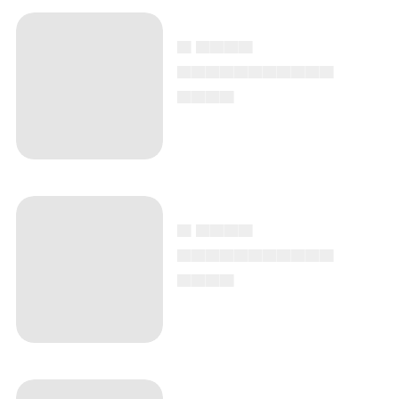
▄ ▄▄▄▄
▄▄▄▄▄▄▄▄▄▄▄
▄▄▄▄
▄ ▄▄▄▄
▄▄▄▄▄▄▄▄▄▄▄
▄▄▄▄