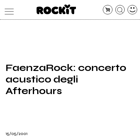
MAGAZINE
DATABASE
ARTICOLI
CONCERTI
ARTISTI
SHOP
FaenzaRock: concerto
RADIO
acustico degli
Afterhours
15/05/2001