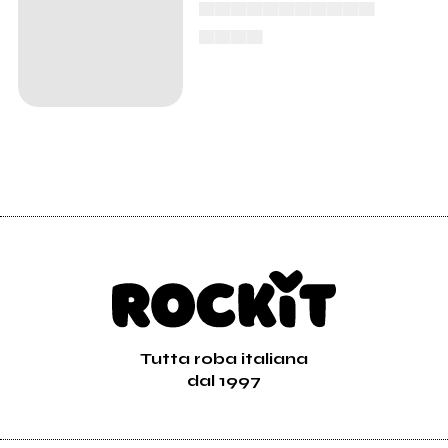
▄▄▄▄▄▄▄▄▄▄▄
▄▄▄▄
Tutta roba italiana
dal 1997